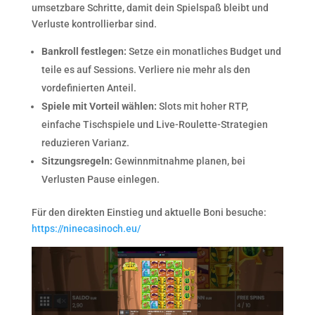
umsetzbare Schritte, damit dein Spielspaß bleibt und
Verluste kontrollierbar sind.
Bankroll festlegen:
Setze ein monatliches Budget und
teile es auf Sessions. Verliere nie mehr als den
vordefinierten Anteil.
Spiele mit Vorteil wählen:
Slots mit hoher RTP,
einfache Tischspiele und Live-Roulette-Strategien
reduzieren Varianz.
Sitzungsregeln:
Gewinnmitnahme planen, bei
Verlusten Pause einlegen.
Für den direkten Einstieg und aktuelle Boni besuche:
https://ninecasinoch.eu/