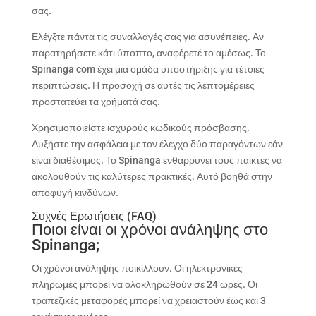
σας.
Ελέγξτε πάντα τις συναλλαγές σας για ασυνέπειες. Αν
παρατηρήσετε κάτι ύποπτο, αναφέρετέ το αμέσως. Το
Spinanga com έχει μια ομάδα υποστήριξης για τέτοιες
περιπτώσεις. Η προσοχή σε αυτές τις λεπτομέρειες
προστατεύει τα χρήματά σας.
Χρησιμοποιείστε ισχυρούς κωδικούς πρόσβασης.
Αυξήστε την ασφάλεια με τον έλεγχο δύο παραγόντων εάν
είναι διαθέσιμος. Το Spinanga ενθαρρύνει τους παίκτες να
ακολουθούν τις καλύτερες πρακτικές. Αυτό βοηθά στην
αποφυγή κινδύνων.
Συχνές Ερωτήσεις (FAQ)
Ποιοι είναι οι χρόνοι ανάληψης στο
Spinanga;
Οι χρόνοι ανάληψης ποικίλλουν. Οι ηλεκτρονικές
πληρωμές μπορεί να ολοκληρωθούν σε 24 ώρες. Οι
τραπεζικές μεταφορές μπορεί να χρειαστούν έως και 3