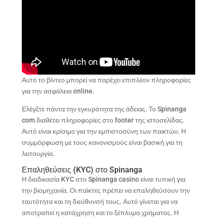
Αυτό το βίντεο μπορεί να παρέχει επιπλέον πληροφορίες
για την ασφάλεια online.
Ελέγξτε πάντα την εγκυρότητα της άδειας. Το Spinanga
com διαθέτει πληροφορίες στο footer της ιστοσελίδας.
Αυτό είναι κρίσιμο για την εμπιστοσύνη των παικτών. Η
συμμόρφωση με τους κανονισμούς είναι βασική για τη
λειτουργία.
Επαληθεύσεις (KYC) στο Spinanga
Η διαδικασία KYC στο Spinanga casino είναι τυπική για
την βιομηχανία. Οι παίκτες πρέπει να επαληθεύσουν την
ταυτότητα και τη διεύθυνσή τους. Αυτό γίνεται για να
αποτραπεί η κατάχρηση και το ξέπλυμα χρήματος. Η