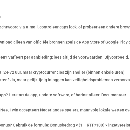
)
chtwoord via e-mail, controleer caps lock, of probeer een andere brow
wnload alleen van officiële bronnen zoals de App Store of Google Play
sen?
Varïeert per aanbieding; lees altijd de voorwaarden. Bijvoorbeeld,
 24-72 uur, maar cryptocurrencies zijn sneller (binnen enkele uren).
raten?
Ja, maar gelijktijdig inloggen kan veiligheidsproblemen veroorz
 app?
Herstart de app, update software, of herinstalleer. Documenteer
Nee, 1win accepteert Nederlandse spelers, maar volg lokale wetten ov
 bonus?
Gebruik de formule: Bonusbedrag × (1 – RTP/100) × inzetvereis