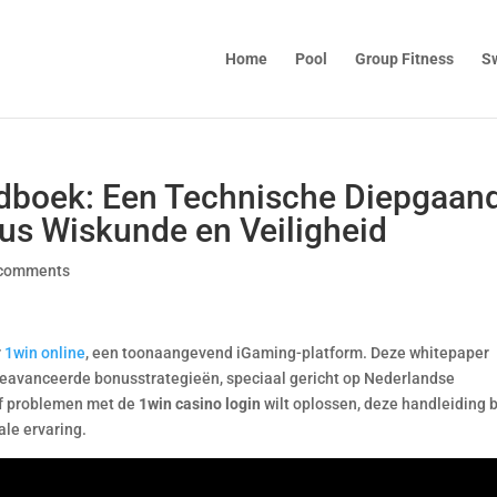
Home
Pool
Group Fitness
S
dboek: Een Technische Diepgaan
nus Wiskunde en Veiligheid
 comments
r
1win online
, een toonaangevend iGaming-platform. Deze whitepaper
eavanceerde bonusstrategieën, speciaal gericht op Nederlandse
 of problemen met de
1win casino login
wilt oplossen, deze handleiding 
ale ervaring.