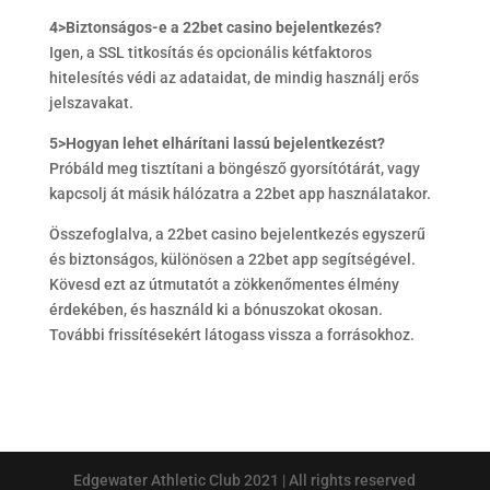
4>Biztonságos-e a 22bet casino bejelentkezés?
Igen, a SSL titkosítás és opcionális kétfaktoros
hitelesítés védi az adataidat, de mindig használj erős
jelszavakat.
5>Hogyan lehet elhárítani lassú bejelentkezést?
Próbáld meg tisztítani a böngésző gyorsítótárát, vagy
kapcsolj át másik hálózatra a 22bet app használatakor.
Összefoglalva, a 22bet casino bejelentkezés egyszerű
és biztonságos, különösen a 22bet app segítségével.
Kövesd ezt az útmutatót a zökkenőmentes élmény
érdekében, és használd ki a bónuszokat okosan.
További frissítésekért látogass vissza a forrásokhoz.
Edgewater Athletic Club 2021 | All rights reserved