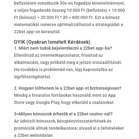
befizetésre vonatkozik 30x-es fogadási követelménnyel,
a teljes fogadandó összeg 10 000 Ft (befizetés) + 10 000
Ft (bónusz) = 20 000 Ft * 30 = 600 000 Ft. Ezt a bónusz
matematikát ismerve optimalizálhatod a stratégiádat a
22bet app-on keresztül.
GYIK (Gyakran Ismételt Kérdések)
1. Miért nem tudok bejelentkezni a 22bet app-ba?
Ellenőrizd az internetkapcsolatot, frissítsd az
alkalmazást, vagy próbáld meg a jelszó visszaállítását.
Ha továbbra is problémád van, lépj kapcsolatba az
ügyfélszolgálattal.
2. Hogyan tölthetem le a 22bet app-ot biztonságosan?
Mindig a hivatalos forrásokat használd, mint az App
Store vagy Google Play, hogy elkerüld a csalásokat.
3>Milyen bónuszok érhetők el a 22bet casino-nál?
Az üdvözlő bónuszok, készpénzvisszatérítések és
promóciók állnak rendelkezésre; olvasd el a feltételeket
a 22bet weboldalán.