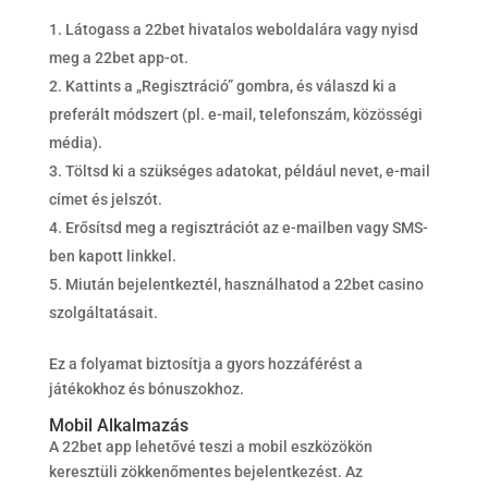
Látogass a 22bet hivatalos weboldalára vagy nyisd
meg a 22bet app-ot.
Kattints a „Regisztráció” gombra, és válaszd ki a
preferált módszert (pl. e-mail, telefonszám, közösségi
média).
Töltsd ki a szükséges adatokat, például nevet, e-mail
címet és jelszót.
Erősítsd meg a regisztrációt az e-mailben vagy SMS-
ben kapott linkkel.
Miután bejelentkeztél, használhatod a 22bet casino
szolgáltatásait.
Ez a folyamat biztosítja a gyors hozzáférést a
játékokhoz és bónuszokhoz.
Mobil Alkalmazás
A 22bet app lehetővé teszi a mobil eszközökön
keresztüli zökkenőmentes bejelentkezést. Az