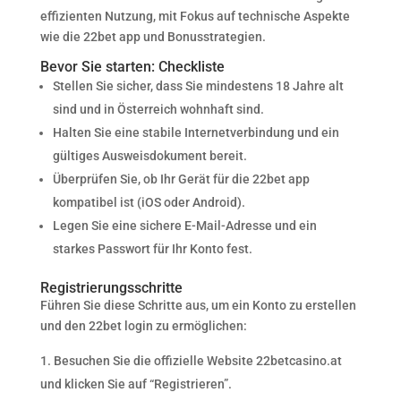
effizienten Nutzung, mit Fokus auf technische Aspekte
wie die 22bet app und Bonusstrategien.
Bevor Sie starten: Checkliste
Stellen Sie sicher, dass Sie mindestens 18 Jahre alt
sind und in Österreich wohnhaft sind.
Halten Sie eine stabile Internetverbindung und ein
gültiges Ausweisdokument bereit.
Überprüfen Sie, ob Ihr Gerät für die 22bet app
kompatibel ist (iOS oder Android).
Legen Sie eine sichere E-Mail-Adresse und ein
starkes Passwort für Ihr Konto fest.
Registrierungsschritte
Führen Sie diese Schritte aus, um ein Konto zu erstellen
und den 22bet login zu ermöglichen:
Besuchen Sie die offizielle Website 22betcasino.at
und klicken Sie auf “Registrieren”.