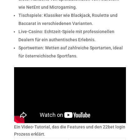
wie NetEnt und Microgaming.
Tischspiele: Klassiker wie Blackjack, Roulette und
Baccarat in verschiedenen Varianten.
Live-Casino: Echtzeit-Spiele mit professionellen
Dealern für ein authentisches Erlebnis.
Sportwetten: Wetten auf zahlreiche Sportarten, ideal
für österreichische Sportfans.
Ein Video-Tutorial, das die Features und den 22bet login
Prozess erklärt.