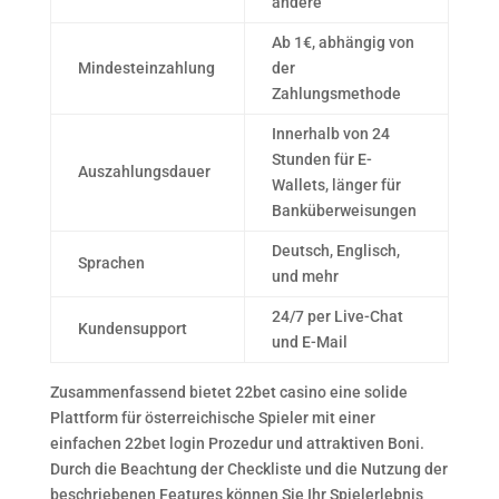
andere
Ab 1€, abhängig von
Mindesteinzahlung
der
Zahlungsmethode
Innerhalb von 24
Stunden für E-
Auszahlungsdauer
Wallets, länger für
Banküberweisungen
Deutsch, Englisch,
Sprachen
und mehr
24/7 per Live-Chat
Kundensupport
und E-Mail
Zusammenfassend bietet 22bet casino eine solide
Plattform für österreichische Spieler mit einer
einfachen 22bet login Prozedur und attraktiven Boni.
Durch die Beachtung der Checkliste und die Nutzung der
beschriebenen Features können Sie Ihr Spielerlebnis