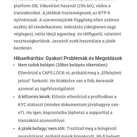
platform SSL titkosítást használ (256-bit), védve a
tranzakciókat. A játékok tisztességesek, az RTP-k
nyilvánosak. A szerencsejáték-függőség ellen számos
eszköz áll rendelkezésre: önkizárás (ideiglenes vagy
végleges), valós idejű egyenleg- és időfigyelő, valamint
veszteségkorlátok. Javasolt ezek használata a játék
kezdetén.
Hibaelhárítás: Gyakori Problémák és Megoldások
Nem tudok belépni (20bet belépés sikertelen):
Ellenőrizd a CAPS LOCK-ot, próbáld meg a „Elfelejtett
jelszó” funkciót. Ha blokkolva van a fiók, keressük
azonnal az ügyfélszolgálatot.
A kifizetés késik:
Először ellenőrizd a profilodban a
KYC státuszt (minden dokumentum jóváhagyva van-
e?). Ha igen, kapcsolatba léphetsz a supporttal a
tranzakció azonosítóval.
A játék befagy/ nem tölt:
Tisztítsd meg a böngésző
gyorsítótárat, próbáld másik böngészőt. Wi-fi helyett