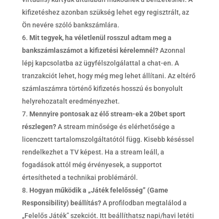
kifizetéshez azonban szükség lehet egy regisztrált, az
Ön nevére szóló bankszámlára.
Mit tegyek, ha véletlenül rosszul adtam meg a
bankszámlaszámot a kifizetési kérelemnél?
Azonnal
lépj kapcsolatba az ügyfélszolgálattal a chat-en. A
tranzakciót lehet, hogy még meg lehet állítani. Az eltérő
számlaszámra történő kifizetés hosszú és bonyolult
helyrehozatalt eredményezhet.
Mennyire pontosak az élő stream-ek a 20bet sport
részlegen?
A stream minősége és elérhetősége a
licenczett tartalomszolgáltatótól függ. Kisebb késéssel
rendelkezhet a TV képest. Ha a stream leáll, a
fogadások attól még érvényesek, a supportot
értesítheted a technikai problémáról.
Hogyan működik a „Játék felelősség” (Game
Responsibility) beállítás?
A profilodban megtalálod a
„Felelős Játék” szekciót. Itt beállíthatsz napi/havi letéti