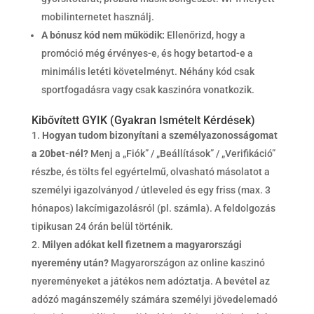
mobilinternetet használj.
A bónusz kód nem működik:
Ellenőrizd, hogy a
promóció még érvényes-e, és hogy betartod-e a
minimális letéti követelményt. Néhány kód csak
sportfogadásra vagy csak kaszinóra vonatkozik.
Kibővített GYIK (Gyakran Ismételt Kérdések)
Hogyan tudom bizonyítani a személyazonosságomat
a 20bet-nél?
Menj a „Fiók” / „Beállítások” / „Verifikáció”
részbe, és tölts fel egyértelmű, olvasható másolatot a
személyi igazolványod / útleveled és egy friss (max. 3
hónapos) lakcímigazolásról (pl. számla). A feldolgozás
tipikusan 24 órán belül történik.
Milyen adókat kell fizetnem a magyarországi
nyeremény után?
Magyarországon az online kaszinó
nyereményeket a játékos nem adóztatja. A bevétel az
adózó magánszemély számára személyi jövedelemadó