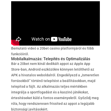
Bemutató videó a 20bet casino platformjáról és főbb
funkcióiról.
Mobilalkalmazás: Telepítés és Optimalizálás
Bár a 20bet nem kínál dedikált appot az Apple App
Store-ban, Android eszközökre könnyen letölthető az
APK a hivatalos weboldalról. Engedélyezd a „Ismeretlen
forrásokból” történő telepítést a beállításokban, majd
telepítsd a fájlt. Az alkalmazás teljes mértékben
integrálja a sportfogadást és a kaszinó játékokat,
értesítéseket küld a fontos eseményekről. Győződj meg
róla, hogy rendszeresen frissíted az appot a legújabb
biztonsági javításokért.