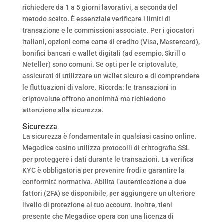
richiedere da 1 a 5 giorni lavorativi, a seconda del
metodo scelto. È essenziale verificare i limiti di
transazione e le commissioni associate. Per i giocatori
italiani, opzioni come carte di credito (Visa, Mastercard),
bonifici bancari e wallet digitali (ad esempio, Skrill o
Neteller) sono comuni. Se opti per le criptovalute,
assicurati di utilizzare un wallet sicuro e di comprendere
le fluttuazioni di valore. Ricorda: le transazioni in
criptovalute offrono anonimità ma richiedono
attenzione alla sicurezza.
Sicurezza
La sicurezza è fondamentale in qualsiasi casino online.
Megadice casino utilizza protocolli di crittografia SSL
per proteggere i dati durante le transazioni. La verifica
KYC è obbligatoria per prevenire frodi e garantire la
conformità normativa. Abilita l’autenticazione a due
fattori (2FA) se disponibile, per aggiungere un ulteriore
livello di protezione al tuo account. Inoltre, tieni
presente che Megadice opera con una licenza di