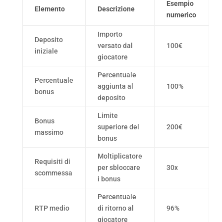
Esempio
Elemento
Descrizione
numerico
Importo
Deposito
versato dal
100€
iniziale
giocatore
Percentuale
Percentuale
aggiunta al
100%
bonus
deposito
Limite
Bonus
superiore del
200€
massimo
bonus
Moltiplicatore
Requisiti di
per sbloccare
30x
scommessa
i bonus
Percentuale
RTP medio
di ritorno al
96%
giocatore