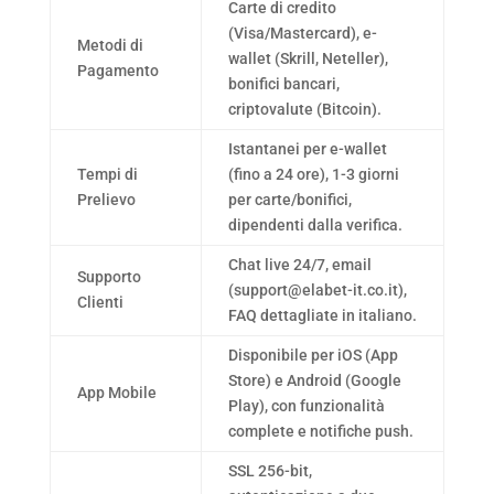
Carte di credito
(Visa/Mastercard), e-
Metodi di
wallet (Skrill, Neteller),
Pagamento
bonifici bancari,
criptovalute (Bitcoin).
Istantanei per e-wallet
Tempi di
(fino a 24 ore), 1-3 giorni
Prelievo
per carte/bonifici,
dipendenti dalla verifica.
Chat live 24/7, email
Supporto
(support@elabet-it.co.it),
Clienti
FAQ dettagliate in italiano.
Disponibile per iOS (App
Store) e Android (Google
App Mobile
Play), con funzionalità
complete e notifiche push.
SSL 256-bit,