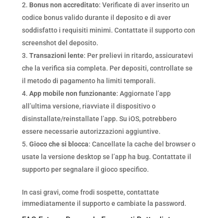
Bonus non accreditato
: Verificate di aver inserito un
codice bonus valido durante il deposito e di aver
soddisfatto i requisiti minimi. Contattate il supporto con
screenshot del deposito.
Transazioni lente
: Per prelievi in ritardo, assicuratevi
che la verifica sia completa. Per depositi, controllate se
il metodo di pagamento ha limiti temporali.
App mobile non funzionante
: Aggiornate l’app
all’ultima versione, riavviate il dispositivo o
disinstallate/reinstallate l’app. Su iOS, potrebbero
essere necessarie autorizzazioni aggiuntive.
Gioco che si blocca
: Cancellate la cache del browser o
usate la versione desktop se l’app ha bug. Contattate il
supporto per segnalare il gioco specifico.
In casi gravi, come frodi sospette, contattate
immediatamente il supporto e cambiate la password.