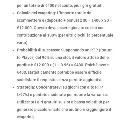
per un totale di €400 nel conto, più i giri gratuiti.
Calcolo del wagering
: L’importo totale da
scommettere è (deposito + bonus) x 30 = €400 x 30 =
€12.000. Questo deve essere giocato su slot con
contribuzione al 100% (per altri giochi, la percentuale
varia).
Probabilità di successo
: Supponendo un RTP (Return
to Player) del 96% su una slot, il valore atteso delle
perdite è €12.000 x (1 – 0.96) = €480. Poiché avete
€400, statisticamente potrebbe essere difficile
soddisfare il requisito senza perdite aggiuntive.
Strategia
: Concentratevi su giochi con alto RTP
(>97%) e puntate moderate per ridurre la varianza.
Utilizzate i giri gratuiti su slot a bassa volatilità per
generare piccole vincite che aiutino a raggiungere il
wagering.