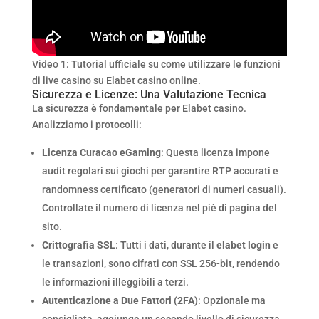
Video 1: Tutorial ufficiale su come utilizzare le funzioni
di live casino su Elabet casino online.
Sicurezza e Licenze: Una Valutazione Tecnica
La sicurezza è fondamentale per Elabet casino.
Analizziamo i protocolli:
Licenza Curacao eGaming
: Questa licenza impone
audit regolari sui giochi per garantire RTP accurati e
randomness certificato (generatori di numeri casuali).
Controllate il numero di licenza nel piè di pagina del
sito.
Crittografia SSL
: Tutti i dati, durante il
elabet login
e
le transazioni, sono cifrati con SSL 256-bit, rendendo
le informazioni illeggibili a terzi.
Autenticazione a Due Fattori (2FA)
: Opzionale ma
consigliata, aggiunge un secondo livello di sicurezza