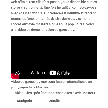
web officiel (car elle n’est pas toujours disponible sur les
stores traditionnels). Une fois installée, connectez-vous
avec vos identifiants. L’interface est intuitive et reprend
toutes les fonctionnalités du site desktop, y compris
l’accès aux
avia masters slot
les plus populaires. Voici
une vidéo de démonstration du gameplay.
Vidéo de gameplay montrant les fonctionnalités d’un
jeu typique Avia Masters.
Tableau des spécifications techniques d’Avia Masters
Catégorie
Détails