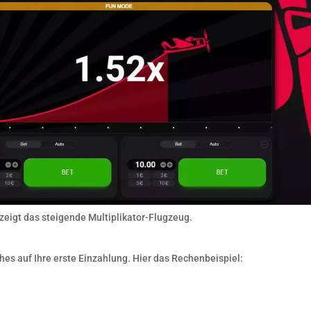
zeigt das steigende Multiplikator-Flugzeug.
s auf Ihre erste Einzahlung. Hier das Rechenbeispiel: