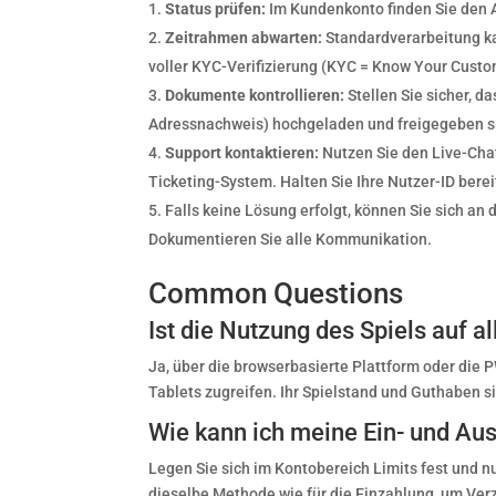
Status prüfen:
Im Kundenkonto finden Sie den Au
Zeitrahmen abwarten:
Standardverarbeitung k
voller KYC-Verifizierung (KYC = Know Your Custo
Dokumente kontrollieren:
Stellen Sie sicher, d
Adressnachweis) hochgeladen und freigegeben s
Support kontaktieren:
Nutzen Sie den Live-Chat 
Ticketing-System. Halten Sie Ihre Nutzer-ID berei
Falls keine Lösung erfolgt, können Sie sich a
Dokumentieren Sie alle Kommunikation.
Common Questions
Ist die Nutzung des Spiels auf 
Ja, über die browserbasierte Plattform oder die
Tablets zugreifen. Ihr Spielstand und Guthaben si
Wie kann ich meine Ein- und Au
Legen Sie sich im Kontobereich Limits fest und n
dieselbe Methode wie für die Einzahlung, um Ve