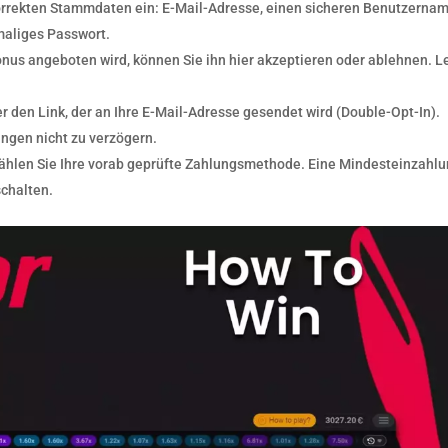
orrekten Stammdaten ein: E-Mail-Adresse, einen sicheren Benutzerna
maliges Passwort.
s angeboten wird, können Sie ihn hier akzeptieren oder ablehnen. L
r den Link, der an Ihre E-Mail-Adresse gesendet wird (Double-Opt-In).
ungen nicht zu verzögern.
ählen Sie Ihre vorab geprüfte Zahlungsmethode. Eine Mindesteinzahl
chalten.