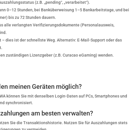
szahlungsstatus (z.B. „pending“, „verarbeitet“).
ann 0–12 Stunden, bei Banküberweisung 1–5 Bankarbeitstage, und bei
mer) bis zu 72 Stunden dauern.
ass alle verlangten Verifizierungsdokumente (Personalausweis,
ind.
– dies ist der schnellste Weg. Alternativ: E-Mail-Support oder das
t.
n den zuständigen Lizenzgeber (z.B. Curacao eGaming) wenden.
allen meinen Geräten möglich?
 PWA können Sie mit denselben Login-Daten auf PCs, Smartphones und
nd synchronisiert.
szahlungen am besten verwalten?
utzen Sie die Transaktionshistorie. Nutzen Sie für Auszahlungen stets
rzögerungen zu vermeiden.