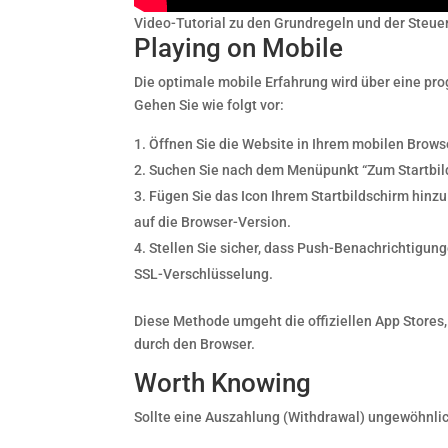
Video-Tutorial zu den Grundregeln und der Steuer
Playing on Mobile
Die optimale mobile Erfahrung wird über eine pro
Gehen Sie wie folgt vor:
Öffnen Sie die Website in Ihrem mobilen Browse
Suchen Sie nach dem Menüpunkt “Zum Startbilds
Fügen Sie das Icon Ihrem Startbildschirm hinzu 
auf die Browser-Version.
Stellen Sie sicher, dass Push-Benachrichtigun
SSL-Verschlüsselung.
Diese Methode umgeht die offiziellen App Stores,
durch den Browser.
Worth Knowing
Sollte eine Auszahlung (Withdrawal) ungewöhnlic