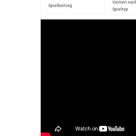
Variiert nac
Spielbeitrag
Spieltyp