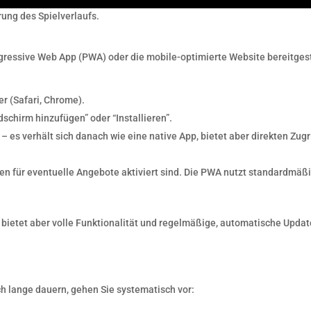
ung des Spielverlaufs.
gressive Web App (PWA) oder die mobile-optimierte Website bereitgest
r (Safari, Chrome).
chirm hinzufügen” oder “Installieren”.
– es verhält sich danach wie eine native App, bietet aber direkten Zugr
gen für eventuelle Angebote aktiviert sind. Die PWA nutzt standardmäß
 bietet aber volle Funktionalität und regelmäßige, automatische Upda
h lange dauern, gehen Sie systematisch vor: