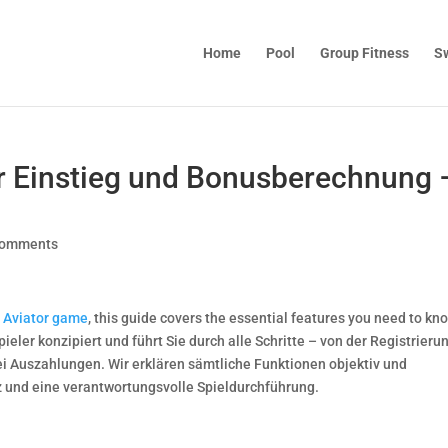
Home
Pool
Group Fitness
S
er Einstieg und Bonusberechnung 
comments
o
Aviator game
, this guide covers the essential features you need to kn
ieler konzipiert und führt Sie durch alle Schritte – von der Registrieru
i Auszahlungen. Wir erklären sämtliche Funktionen objektiv und
z und eine verantwortungsvolle Spieldurchführung.