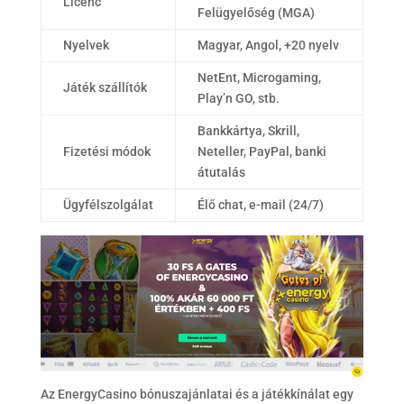
Licenc
Felügyelőség (MGA)
Nyelvek
Magyar, Angol, +20 nyelv
NetEnt, Microgaming,
Játék szállítók
Play’n GO, stb.
Bankkártya, Skrill,
Fizetési módok
Neteller, PayPal, banki
átutalás
Ügyfélszolgálat
Élő chat, e-mail (24/7)
Az EnergyCasino bónuszajánlatai és a játékkínálat egy