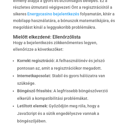
élmény alapja a gyors és biztonságos belépés. Ez a
részletes útmutató végigvezeti Önt a regisztrációtól a
sikeres
Energycasino bejelentkezés
folyamatán, kitér a
mobilapp használatára, a bónuszok matematikájára, és
megoldást kínál a leggyakoribb problémákra.
Mielőtt elkezdené: Ellenőrzőlista
Hogy a bejelentkezés zökkenőmentes legyen,
ellenőrizze a következőket:
Korrekt regisztráció:
A felhasználónév és jelszó
pontosan az, amit a regisztrációkor megadott.
Internetkapcsolat:
Stabil és gyors hálózatra van
szüksége.
Böngésző frissítés:
A legfrissebb böngészőverzió
elkerüli a kompatibilitási problémákat.
Letiltott elemek:
Győződjön meg róla, hogy a
JavaScript és a sütik engedélyezve vannak a
böngészőjében.