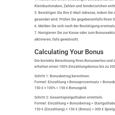
Kleinbuchstaben, Zahlen und Sonderzeichen enth
Bestätigen Sie Ihre E-Mail-Adresse, indem Sie 
gesendet wird. Prüfen Sie gegebenenfalls Ihren 
Melden Sie sich nach der Bestätigung erstmals
Navigieren Sie zur Kasse oder zum Bonussekti
aktivieren, falls gewünscht.
Calculating Your Bonus
Die korrekte Berechnung Ihres Bonuswertes und d
erhalten einen 100% Einzahlungsbonus bis zu 200
Schritt 1: Bonusbetrag berechnen.
Formel: Einzahlung × Bonusprozentsatz = Bonus
150 € × 100% = 150 € Bonusgeld.
Schritt 2: Gesamtspielguthaben ermitteln.
Formel: Einzahlung + Bonusbetrag = Startguthab
150 € (Einzahlung) + 150 € (Bonus) = 300 € Spiel