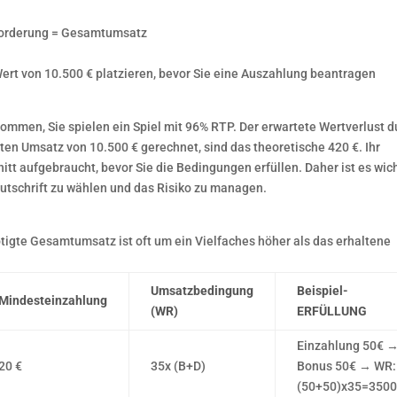
forderung = Gesamtumsatz
rt von 10.500 € platzieren, bevor Sie eine Auszahlung beantragen
nommen, Sie spielen ein Spiel mit 96% RTP. Der erwartete Wertverlust d
ten Umsatz von 10.500 € gerechnet, sind das theoretische 420 €. Ihr
tt aufgebraucht, bevor Sie die Bedingungen erfüllen. Daher ist es wich
utschrift zu wählen und das Risiko zu managen.
igte Gesamtumsatz ist oft um ein Vielfaches höher als das erhaltene
Umsatzbedingung
Beispiel-
Mindesteinzahlung
(WR)
ERFÜLLUNG
Einzahlung 50€ 
20 €
35x (B+D)
Bonus 50€ → WR:
(50+50)x35=350