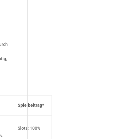
urch
tig,
Spielbeitrag*
→
Slots: 100%
0€