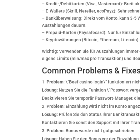
– Kredit-/Debitkarten (Visa, Mastercard): Breit 
– E-Wallets (Skrill, Neteller, ecoPayz): Sehr schn
– Banküberweisung: Direkt vom Konto, kann 3-5 W
Auszahlungen dauern.
– Prepaid-Karten (Paysafecard): Nur für Einzahl
– Kryptowährungen (Bitcoin, Ethereum, Litecoin)
Wichtig: Verwenden Sie für Auszahlungen immer 
eigene Limits (min/max pro Transaktion) und Bea
Common Problems & Fixe
Problem:
\”Beef casino login\” funktioniert nic
Lösung:
Nutzen Sie die Funktion \”Passwort verg
Deaktivieren Sie temporär Passwort-Manager, die
Problem:
Einzahlung wird nicht im Konto angez
Lösung:
Prüfen Sie den Status Ihrer Banktransakti
Kontaktieren Sie sonst den Support mit Ihrer Tran
Problem:
Bonus wurde nicht gutgeschrieben.
Lösung:
Haben Sie den Bonus vor der Einzahlung a