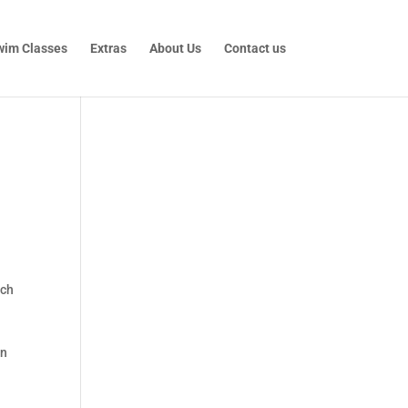
wim Classes
Extras
About Us
Contact us
ach
n
en