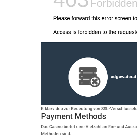
Erklärvideo zur Bedeutung von SSL-Verschlüsselu
Payment Methods
Das Casino bietet eine Vielzahl an Ein- und Aus
Methoden sind: