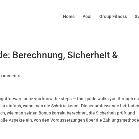
Home
Pool
Group Fitness
S
e: Berechnung, Sicherheit &
 comments
aightforward once you know the steps — this guide walks you through e
 ist einfach, wenn man die Schritte kennt. Dieser umfassende Leitfade
ch, wie man seinen Bonus korrekt berechnet, die Sicherheit prüft und
f alle Aspekte ein, von den Voraussetzungen über die Zahlungsmethod