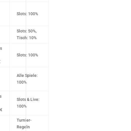
Slots: 100%
Slots: 50%,
Tisch: 10%
us
Slots: 100%
€
Alle Spiele:
100%
s
Slots & Live:
100%
0€
Turnier-
Regeln