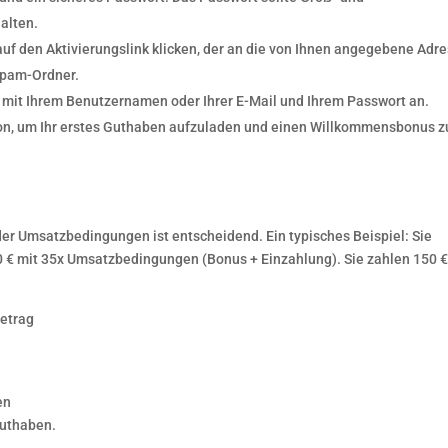
alten.
auf den Aktivierungslink klicken, der an die von Ihnen angegebene Adr
Spam-Ordner.
 mit Ihrem Benutzernamen oder Ihrer E-Mail und Ihrem Passwort an.
on, um Ihr erstes Guthaben aufzuladen und einen Willkommensbonus z
er Umsatzbedingungen ist entscheidend. Ein typisches Beispiel: Sie
 € mit 35x Umsatzbedingungen (Bonus + Einzahlung). Sie zahlen 150 €
betrag
en
guthaben.