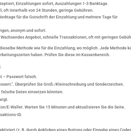
akzeptiert, Einzahlungen sofort, Auszahlungen 1-3 Banktage.
ell, oft innerhalb von 24 Stunden, geringe Gebühren.
erktage für die Gutschrift der Einzahlung und mehrere Tage für
ungen, anonym und sofort.
: Wachsendes Angebot, schnelle Transaktionen, oft mit geringen Gebüh
dieselbe Methode wie für die Einzahlung, wo möglich. Jede Methode k
rbeitungszeiten haben. Prüfen Sie diese im Kassenbereich.
s
ht – Passwort falsch.
essen\”. Überprüfen Sie Groß-/Kleinschreibung und Sonderzeichen.
 falsche Daten einsetzen könnten.
eigt.
on/E-Wallet. Warten Sie 15 Minuten und aktualisieren Sie die Seite.
saktions-ID.
ktiviert (z. B. durch Anklicken eines Buttons oder Eingabe eines Code