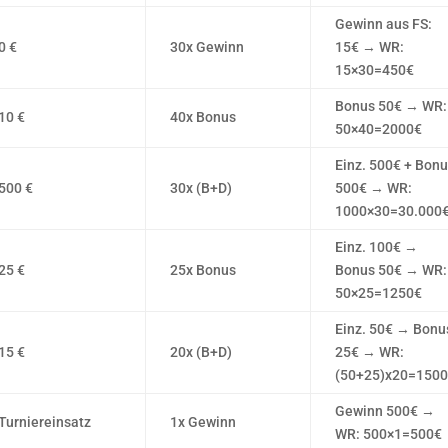
Gewinn aus FS:
0 €
30x Gewinn
15€ → WR:
15×30=450€
Bonus 50€ → WR:
10 €
40x Bonus
50×40=2000€
Einz. 500€ + Bon
500 €
30x (B+D)
500€ → WR:
1000×30=30.000
Einz. 100€ →
25 €
25x Bonus
Bonus 50€ → WR:
50×25=1250€
Einz. 50€ → Bonu
15 €
20x (B+D)
25€ → WR:
(50+25)x20=150
Gewinn 500€ →
Turniereinsatz
1x Gewinn
WR: 500×1=500€