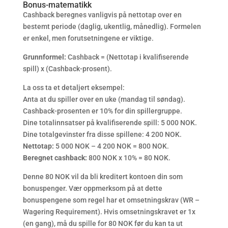
Bonus-matematikk
Cashback beregnes vanligvis på nettotap over en
bestemt periode (daglig, ukentlig, månedlig). Formelen
er enkel, men forutsetningene er viktige.
Grunnformel:
Cashback = (Nettotap i kvalifiserende
spill) x (Cashback-prosent).
La oss ta et detaljert eksempel:
Anta at du spiller over en uke (mandag til søndag).
Cashback-prosenten er 10% for din spillergruppe.
Dine totalinnsatser på kvalifiserende spill: 5 000 NOK.
Dine totalgevinster fra disse spillene: 4 200 NOK.
Nettotap:
5 000 NOK – 4 200 NOK = 800 NOK.
Beregnet cashback:
800 NOK x 10% = 80 NOK.
Denne 80 NOK vil da bli kreditert kontoen din som
bonuspenger. Vær oppmerksom på at dette
bonuspengene som regel har et omsetningskrav (WR –
Wagering Requirement). Hvis omsetningskravet er 1x
(en gang), må du spille for 80 NOK før du kan ta ut