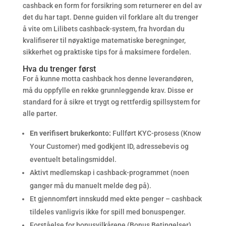
cashback en form for forsikring som returnerer en del av
det du har tapt. Denne guiden vil forklare alt du trenger
å vite om Lilibets cashback-system, fra hvordan du
kvalifiserer til nøyaktige matematiske beregninger,
sikkerhet og praktiske tips for å maksimere fordelen.
Hva du trenger først
For å kunne motta cashback hos denne leverandøren,
må du oppfylle en rekke grunnleggende krav. Disse er
standard for å sikre et trygt og rettferdig spillsystem for
alle parter.
En verifisert brukerkonto:
Fullført KYC-prosess (Know
Your Customer) med godkjent ID, adressebevis og
eventuelt betalingsmiddel.
Aktivt medlemskap i cashback-programmet (noen
ganger må du manuelt melde deg på).
Et gjennomført innskudd med ekte penger – cashback
tildeles vanligvis ikke for spill med bonuspenger.
Forståelse for bonusvilkårene (Bonus Betingelser),