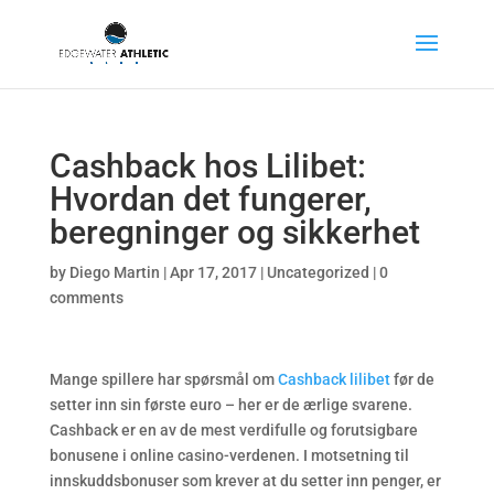
Cashback hos Lilibet:
Hvordan det fungerer,
beregninger og sikkerhet
by
Diego Martin
|
Apr 17, 2017
|
Uncategorized
|
0
comments
Mange spillere har spørsmål om
Cashback lilibet
før de
setter inn sin første euro – her er de ærlige svarene.
Cashback er en av de mest verdifulle og forutsigbare
bonusene i online casino-verdenen. I motsetning til
innskuddsbonuser som krever at du setter inn penger, er