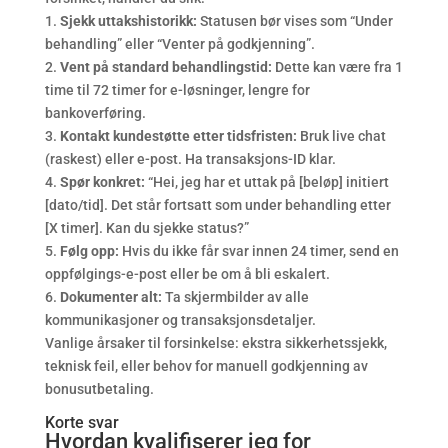
1.
Sjekk uttakshistorikk:
Statusen bør vises som “Under
behandling” eller “Venter på godkjenning”.
2.
Vent på standard behandlingstid:
Dette kan være fra 1
time til 72 timer for e-løsninger, lengre for
bankoverføring.
3.
Kontakt kundestøtte etter tidsfristen:
Bruk live chat
(raskest) eller e-post. Ha transaksjons-ID klar.
4.
Spør konkret:
“Hei, jeg har et uttak på [beløp] initiert
[dato/tid]. Det står fortsatt som under behandling etter
[X timer]. Kan du sjekke status?”
5.
Følg opp:
Hvis du ikke får svar innen 24 timer, send en
oppfølgings-e-post eller be om å bli eskalert.
6.
Dokumenter alt:
Ta skjermbilder av alle
kommunikasjoner og transaksjonsdetaljer.
Vanlige årsaker til forsinkelse: ekstra sikkerhetssjekk,
teknisk feil, eller behov for manuell godkjenning av
bonusutbetaling.
Korte svar
Hvordan kvalifiserer jeg for