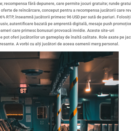
re; recompensa fără depunere, care permite jocuri gratuite; runde gratu
 cu oferte de reîncărcare, conceput pentru a recompensa jucătorii care re
% RTP, înseamnă jucătorii primesc 96 USD per sută de pariuri. Folosiți
nclusiv, autentificare bazată pe amprentă digitală, mesaje push promoțio
reameri care primesc bonusuri provoacă invidie. Aceste site-uri
le pot oferi jucătorilor un gameplay de înaltă calitate. Role axate pe ja
eresante. A vorbi cu alți jucători de aceea oamenii merg personal.