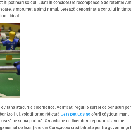
 pot îți pot mări soldul. Luați în considerare recompensele de retenție A
șoare, simprumut a simți ritmul. Setează denominația contului în timp
lotul ideal.
 evitând atacurile cibernetice. Verificați regulile sursei de bonusuri pe
ankroll-ul, volatilitatea ridicată
Gets Bet Casino
oferă câștiguri mari.
bazează pe suma pariată. Organisme de licențiere reputate și anume
rganismul de licențiere din Curaçao au credibilitate pentru guvernanța l