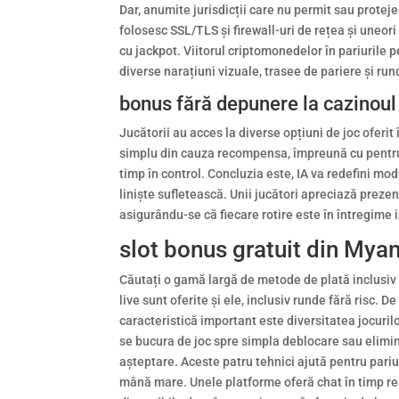
Dar, anumite jurisdicții care nu permit sau protej
folosesc SSL/TLS și firewall-uri de rețea și uneor
cu jackpot. Viitorul criptomonedelor în pariurile 
diverse narațiuni vizuale, trasee de pariere și run
bonus fără depunere la cazinou
Jucătorii au acces la diverse opțiuni de joc oferit
simplu din cauza recompensa, împreună cu pentru
timp în control. Concluzia este, IA va redefini mo
liniște sufletească. Unii jucători apreciază preze
asigurându-se că fiecare rotire este în întregime i
slot bonus gratuit din My
Căutați o gamă largă de metode de plată inclusiv 
live sunt oferite și ele, inclusiv runde fără risc. D
caracteristică important este diversitatea jocurilo
se bucura de joc spre simpla deblocare sau elimi
așteptare. Aceste patru tehnici ajută pentru pariur
mână mare. Unele platforme oferă chat în timp rea