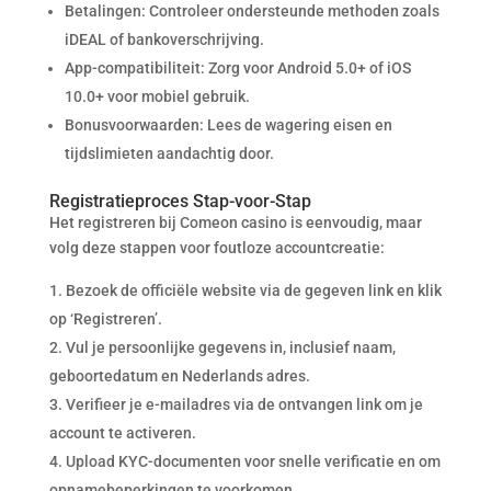
Betalingen: Controleer ondersteunde methoden zoals
iDEAL of bankoverschrijving.
App-compatibiliteit: Zorg voor Android 5.0+ of iOS
10.0+ voor mobiel gebruik.
Bonusvoorwaarden: Lees de wagering eisen en
tijdslimieten aandachtig door.
Registratieproces Stap-voor-Stap
Het registreren bij Comeon casino is eenvoudig, maar
volg deze stappen voor foutloze accountcreatie:
Bezoek de officiële website via de gegeven link en klik
op ‘Registreren’.
Vul je persoonlijke gegevens in, inclusief naam,
geboortedatum en Nederlands adres.
Verifieer je e-mailadres via de ontvangen link om je
account te activeren.
Upload KYC-documenten voor snelle verificatie en om
opnamebeperkingen te voorkomen.