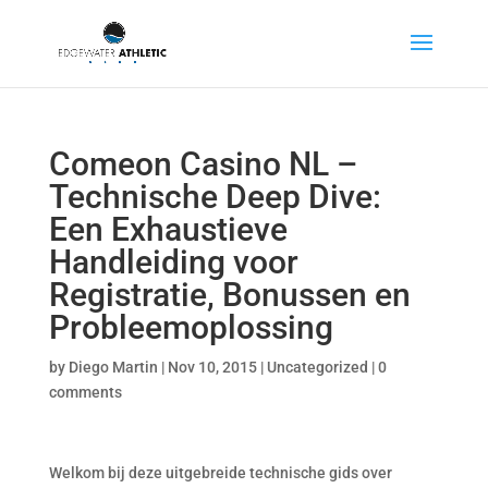
Comeon Casino NL –
Technische Deep Dive:
Een Exhaustieve
Handleiding voor
Registratie, Bonussen en
Probleemoplossing
by
Diego Martin
|
Nov 10, 2015
|
Uncategorized
|
0
comments
Welkom bij deze uitgebreide technische gids over