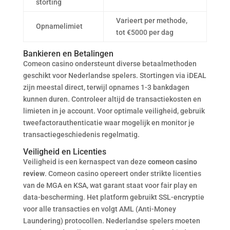
storting
Varieert per methode,
Opnamelimiet
tot €5000 per dag
Bankieren en Betalingen
Comeon casino ondersteunt diverse betaalmethoden
geschikt voor Nederlandse spelers. Stortingen via iDEAL
zijn meestal direct, terwijl opnames 1-3 bankdagen
kunnen duren. Controleer altijd de transactiekosten en
limieten in je account. Voor optimale veiligheid, gebruik
tweefactorauthenticatie waar mogelijk en monitor je
transactiegeschiedenis regelmatig.
Veiligheid en Licenties
Veiligheid is een kernaspect van deze
comeon casino
review
. Comeon casino opereert onder strikte licenties
van de MGA en KSA, wat garant staat voor fair play en
data-bescherming. Het platform gebruikt SSL-encryptie
voor alle transacties en volgt AML (Anti-Money
Laundering) protocollen. Nederlandse spelers moeten