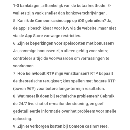
1-3 bankdagen, afhankelijk van de betaalmethode. E-
wallets zijn vaak sneller dan bankoverschrijvingen.
Kan ik de Comeon casino app op iOS gebruiken?
Ja,
de app is beschikbaar voor iOS via de website, maar niet
via de App Store vanwege restricties.
Zijn er beperkingen voor spelsoorten met bonussen?
Ja, sommige bonussen zijn alleen geldig voor slots;
controleer altijd de voorwaarden om verrassingen te
voorkomen.
Hoe beïnvloedt RTP mijn winstkansen?
RTP bepaalt
de theoretische terugkeer; kies spellen met hogere RTP
(boven 96%) voor betere lange-termijn resultaten.
Wat moet ik doen bij technische problemen?
Gebruik
de 24/7 live chat of e-mailondersteuning, en geef
gedetailleerde informatie over het probleem voor snelle
oplossing.
Zijn er verborgen kosten bij Comeon casino?
Nee,