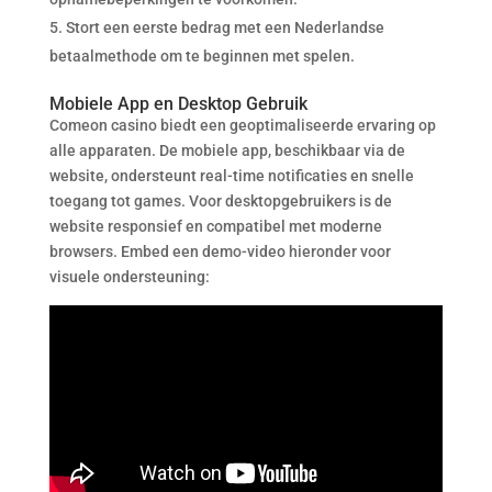
Stort een eerste bedrag met een Nederlandse
betaalmethode om te beginnen met spelen.
Mobiele App en Desktop Gebruik
Comeon casino biedt een geoptimaliseerde ervaring op
alle apparaten. De mobiele app, beschikbaar via de
website, ondersteunt real-time notificaties en snelle
toegang tot games. Voor desktopgebruikers is de
website responsief en compatibel met moderne
browsers. Embed een demo-video hieronder voor
visuele ondersteuning: