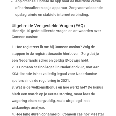
App crashes: Update de app naar de nieuwste versie
of herinstalleren op je apparaat. Zorg voor voldoende
opslagruimte en stabiele internetverbinding.
Uitgebreide Veelgestelde Vragen (FAQ)
Hier zijn 10 gedetailleerde vragen en antwoorden over
Comeon casino:
Hoe registreer ik me bij Comeon casino?
Volg de
stappen in de registratiesectie hierboven. Zorg dat je
een Nederlands adres en geldig ID-bewijs hebt.
Is Comeon casino legaal in Nederland?
Ja, met een
KSA-licentie is het volledig legaal voor Nederlandse
spelers sinds de regulering in 2021.
Wat is de welkomstbonus en hoe werkt het?
De bonus
biedt een match op je eerste storting, maar lees de
wagering eisen zorgvuldig, zoals uitgelegd in de
wiskundige analyse.
Hoe lang duren opnames bij Comeon casino?
Meestal