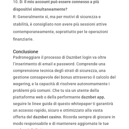
D: Il mio account può essere connesso a più
dispositivi simultaneamente?
R: Generalmente sì, ma per motivi di sicurezza e
stabilità, è consigliato non avere più sessioni attive
contemporaneamente, soprattutto per le operazioni
finanziarie.
Conclusione
Padroneggiare il processo di Daznbet login va oltre
l’inserimento di email e password. Comprende una
comprensione tecnica degli strati di sicurezza, una
gestione consapevole dei bonus attraverso il calcolo del
wagering, e la capacità di risolvere autonomamente i
problemi più comuni. Che tu sia un utente della
piattaforma web o della performante
daznbet app
,
seguire le linee guida di questo whitepaper ti garantirà
un accesso rapido, sicuro e ottimizzato alla vasta
offerta del
daznbet casino
. Ricorda sempre di giocare in
modo responsabile e di mantenere aggiornate le tue