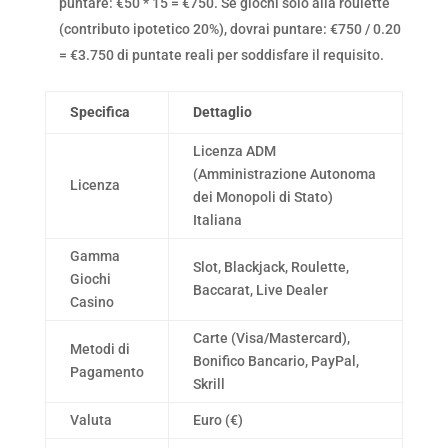
puntare: €50 * 15 = €750. Se giochi solo alla roulette
(contributo ipotetico 20%), dovrai puntare: €750 / 0.20
= €3.750 di puntate reali per soddisfare il requisito.
Specifica
Dettaglio
Licenza ADM
(Amministrazione Autonoma
Licenza
dei Monopoli di Stato)
Italiana
Gamma
Slot, Blackjack, Roulette,
Giochi
Baccarat, Live Dealer
Casino
Carte (Visa/Mastercard),
Metodi di
Bonifico Bancario, PayPal,
Pagamento
Skrill
Valuta
Euro (€)