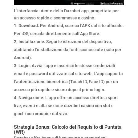
L’interfaccia utente della Daznbet app, progettata per
un accesso rapido a scommesse e casinò.
Download:
Per Android, scarica l’APK dal sito ufficiale.
Per iOS, cercala direttamente sull’App Store.
Installazione:
Segui le istruzioni del dispositivo,
abilitando l’installazione da fonti sconosciute (solo per
Android).
Login:
Avvia l’app e inserisci le stesse credenziali
email e password utilizzate sul sito web. L’app supporta
l’autenticazione biometrica (Touch ID, Face ID) per un
accesso più rapido e sicuro dopo il primo login.
Navigazione:
L’app offre un accesso diretto a sport
live, eventi e alla sezione
daznbet casino
con slot e
giochi con croupier dal vivo.
Strategia Bonus: Calcolo del Requisito di Puntata
(WR)
Daznbet offre bonus di benvenuto e promozioni