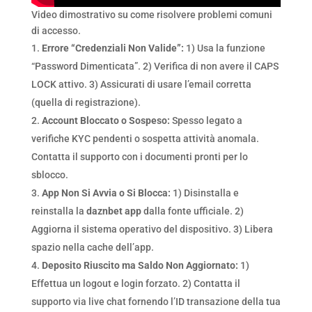
Video dimostrativo su come risolvere problemi comuni
di accesso.
Errore “Credenziali Non Valide”:
1) Usa la funzione
“Password Dimenticata”. 2) Verifica di non avere il CAPS
LOCK attivo. 3) Assicurati di usare l’email corretta
(quella di registrazione).
Account Bloccato o Sospeso:
Spesso legato a
verifiche KYC pendenti o sospetta attività anomala.
Contatta il supporto con i documenti pronti per lo
sblocco.
App Non Si Avvia o Si Blocca:
1) Disinstalla e
reinstalla la
daznbet app
dalla fonte ufficiale. 2)
Aggiorna il sistema operativo del dispositivo. 3) Libera
spazio nella cache dell’app.
Deposito Riuscito ma Saldo Non Aggiornato:
1)
Effettua un logout e login forzato. 2) Contatta il
supporto via live chat fornendo l’ID transazione della tua