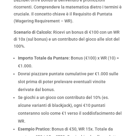
ricorrenti. Comprendere la matematica dietro i termini è
cruciale. Il concetto chiave è il Requisito di Puntata
(Wagering Requirement – WR).
Scenario di Calcolo:
Ricevi un bonus di €100 con un WR
di 10x (sul bonus) e un contributo del gioco alle slot del
100%.
Importo Totale da Puntare:
Bonus (€100) x WR (10) =
€1.000.
Dovrai piazzare puntate cumulative per €1.000 sulle
slot prima di poter prelevare eventuali vincite
derivate dal bonus.
Se giochi a un gioco con contributo del 10% (es.
alcune varianti di blackjack), ogni €10 puntati
conteranno solo come €1 verso il soddisfacimento del
WR.
Esempio Pratico:
Bonus di €50, WR 15x. Totale da