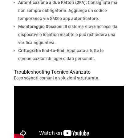
Autenticazione a Due Fattori (2FA):
Consigliata ma
non sempre obbligatoria. Aggiunge un codice
temporaneo via SMS o app autenticatore.
Monitoraggio Sessioni:
Il sistema rileva accessi da
dispositivi o location insolite e può richiedere una
verifica aggiuntiva.
Crittografia End-to-End:
Applicata a tutte le
comunicazioni di login e dati personali.
Troubleshooting Tecnico Avanzato
Ecco scenari comuni e soluzioni strutturate.