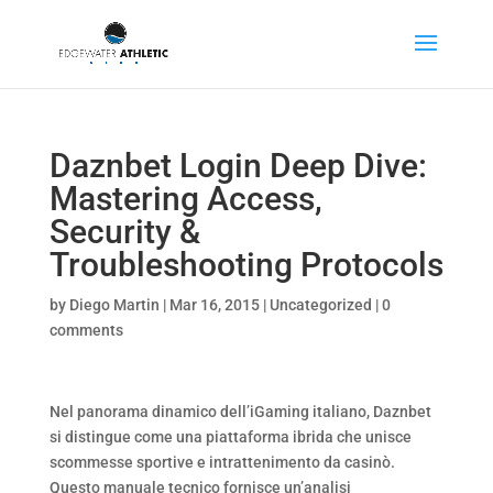
Daznbet Login Deep Dive:
Mastering Access,
Security &
Troubleshooting Protocols
by
Diego Martin
|
Mar 16, 2015
|
Uncategorized
|
0
comments
Nel panorama dinamico dell’iGaming italiano, Daznbet
si distingue come una piattaforma ibrida che unisce
scommesse sportive e intrattenimento da casinò.
Questo manuale tecnico fornisce un’analisi