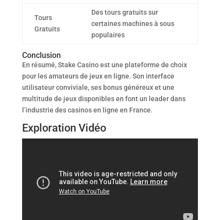
Des tours gratuits sur
Tours
certaines machines à sous
Gratuits
populaires
Conclusion
En résumé, Stake Casino est une plateforme de choix
pour les amateurs de jeux en ligne. Son interface
utilisateur conviviale, ses bonus généreux et une
multitude de jeux disponibles en font un leader dans
l’industrie des casinos en ligne en France.
Exploration Vidéo