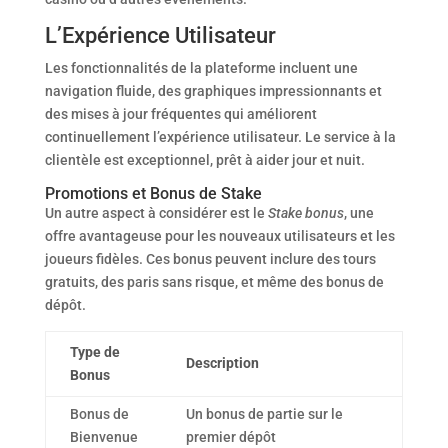
L’Expérience Utilisateur
Les fonctionnalités de la plateforme incluent une
navigation fluide, des graphiques impressionnants et
des mises à jour fréquentes qui améliorent
continuellement l’expérience utilisateur. Le service à la
clientèle est exceptionnel, prêt à aider jour et nuit.
Promotions et Bonus de Stake
Un autre aspect à considérer est le
Stake bonus
, une
offre avantageuse pour les nouveaux utilisateurs et les
joueurs fidèles. Ces bonus peuvent inclure des tours
gratuits, des paris sans risque, et même des bonus de
dépôt.
Type de
Description
Bonus
Bonus de
Un bonus de partie sur le
Bienvenue
premier dépôt