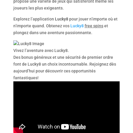
propose une variété de jeux qui satisferont même les
joueurs les plus exigeants.
Explorez l’application
Lucky8
pour jouer n’importe où et
n’importe quand. Obtenez vos
Lucky8
free spins
et
plongez dans une aventure passionnante.
Vivez l’aventure avec Lucky8.
Des bonus généreux et une sécurité de premier ordre
font de Lucky8 un choix incontournable. Rejoignez dès
aujourd’hui pour découvrir ces opportunités
fantastiques!