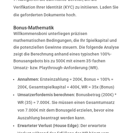
Verifikation Ihrer Identität (KYC) zu initiieren. Laden Sie
die geforderten Dokumente hoch.
Bonus-Mathematik
Willkommensboni unterliegen präzisen
mathematischen Bedingungen, die Ihr Spielkapital und
die potenziellen Gewinne steuern. Die folgende Analyse
zeigt die Berechnung anhand eines typischen 100%-
Bonusangebots bis zu 500€ mit einem 35-fachen
Umsatz- bzw. Playthrough-Anforderung (WR).
Annahmen:
Ersteinzahlung = 200€, Bonus = 100% =
200€, Gesamtspielkapital = 400€, WR = 35x (Bonus)
Umsatzerfordernis berechnen:
Bonusbetrag (200€) *
WR (35) = 7.000€. Sie müssen einen Gesamtumsatz
von 7.000€ mit dem Bonusgeld erzielen, bevor eine
Auszahlung beantragt werden kann.
Erwarteter Verlust (House Edge):
Der erwartete