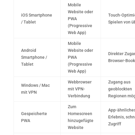
Mobile
Website oder
iOS Smartphone
Touch-Optimi
PWA
/ Tablet
Spielen von ü
(Progressive
Web App)
Mobile
Android
Website oder
Direkter Zuga
Smartphone /
PWA
Browser-Boo
Tablet
(Progressive
Web App)
Webbrowser
Zugang aus
Windows / Mac
mit VPN-
geoblockten
mit VPN
Verbindung
Regionen mög
Zum
App-ähnliche
Gespeicherte
Homescreen
Erlebnis, schn
PWA
hinzugefügte
Zugriff
Website