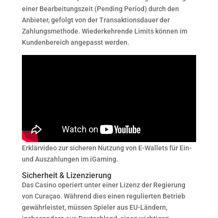
einer Bearbeitungszeit (Pending Period) durch den
Anbieter, gefolgt von der Transaktionsdauer der
Zahlungsmethode. Wiederkehrende Limits können im
Kundenbereich angepasst werden.
Erklärvideo zur sicheren Nutzung von E-Wallets für Ein-
und Auszahlungen im iGaming.
Sicherheit & Lizenzierung
Das Casino operiert unter einer Lizenz der Regierung
von Curaçao. Während dies einen regulierten Betrieb
gewährleistet, müssen Spieler aus EU-Ländern,