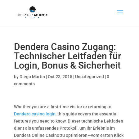
Dendera Casino Zugang:
Technischer Leitfaden für
Login, Bonus & Sicherheit
by
Diego Martin
|
Oct 23, 2015
|
Uncategorized
|
0
comments
Whether you are a first-time visitor or returning to
Dendera casino login
, this guide covers the essential
features you need to know. Dieser technische Leitfaden
dient als umfassendes Protokoll, um Ihr Erlebnis im
Dendera Online Casino zu optimieren—vom ersten Klick