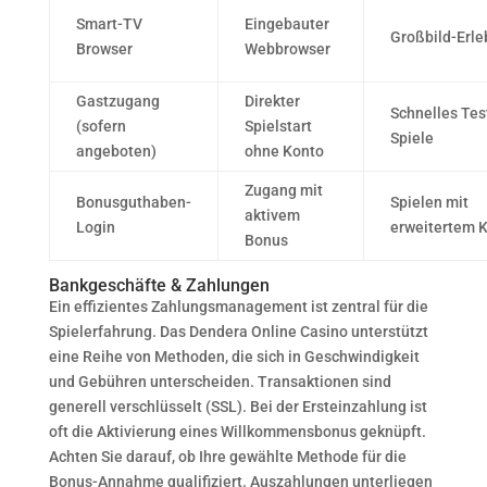
Smart-TV
Eingebauter
Großbild-Erle
Browser
Webbrowser
Gastzugang
Direkter
Schnelles Tes
(sofern
Spielstart
Spiele
angeboten)
ohne Konto
Zugang mit
Bonusguthaben-
Spielen mit
aktivem
Login
erweitertem K
Bonus
Bankgeschäfte & Zahlungen
Ein effizientes Zahlungsmanagement ist zentral für die
Spielerfahrung. Das Dendera Online Casino unterstützt
eine Reihe von Methoden, die sich in Geschwindigkeit
und Gebühren unterscheiden. Transaktionen sind
generell verschlüsselt (SSL). Bei der Ersteinzahlung ist
oft die Aktivierung eines Willkommensbonus geknüpft.
Achten Sie darauf, ob Ihre gewählte Methode für die
Bonus-Annahme qualifiziert. Auszahlungen unterliegen