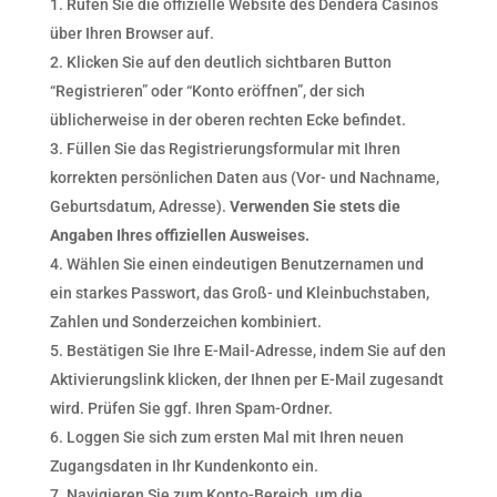
Rufen Sie die offizielle Website des Dendera Casinos
über Ihren Browser auf.
Klicken Sie auf den deutlich sichtbaren Button
“Registrieren” oder “Konto eröffnen”, der sich
üblicherweise in der oberen rechten Ecke befindet.
Füllen Sie das Registrierungsformular mit Ihren
korrekten persönlichen Daten aus (Vor- und Nachname,
Geburtsdatum, Adresse).
Verwenden Sie stets die
Angaben Ihres offiziellen Ausweises.
Wählen Sie einen eindeutigen Benutzernamen und
ein starkes Passwort, das Groß- und Kleinbuchstaben,
Zahlen und Sonderzeichen kombiniert.
Bestätigen Sie Ihre E-Mail-Adresse, indem Sie auf den
Aktivierungslink klicken, der Ihnen per E-Mail zugesandt
wird. Prüfen Sie ggf. Ihren Spam-Ordner.
Loggen Sie sich zum ersten Mal mit Ihren neuen
Zugangsdaten in Ihr Kundenkonto ein.
Navigieren Sie zum Konto-Bereich, um die