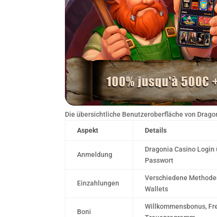
Die übersichtliche Benutzeroberfläche von Dragon
Aspekt
Details
Dragonia Casino Login 
Anmeldung
Passwort
Verschiedene Methoden 
Einzahlungen
Wallets
Willkommensbonus, Fre
Boni