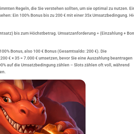
immten Regeln, die Sie verstehen sollten, um sie optimal zu nutzen. Ei
sehen: Ein 100% Bonus bis zu 200 € mit einer 35x Umsatzbedingung. Hi
ntsatz) bis zum Höchstbetrag. Umsatzanforderung = (Einzahlung + Bo
n 100% Bonus, also 100 € Bonus (Gesamtsaldo: 200 €). Die
200 € × 35 = 7.000 € umsetzen, bevor Sie eine Auszahlung beantragen
100% auf die Umsatzbedingung zählen – Slots zählen oft voll, während
en.