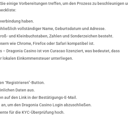
n Sie einige Vorbereitungen treffen, um den Prozess zu beschleunigen 
eckliste:
netverbindung haben.
schließlich vollständiger Name, Geburtsdatum und Adresse.
 Groß- und Kleinbuchstaben, Zahlen und Sonderzeichen besteht.
sern wie Chrome, Firefox oder Safari kompatibel ist.
s – Dragonia Casino ist von Curacao lizenziert, was bedeutet, dass
r lokalen Einkommensteuer unterliegen.
en “Registrieren”-Button.
önlichen Daten aus.
en auf den Link in der Bestätigungs-E-Mail.
 an, um den Dragonia Casino Login abzuschließen.
ente für die KYC-Überprüfung hoch.