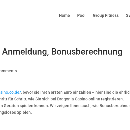
Home
Pool
Group Fitness
S
e: Anmeldung, Bonusberechnung
comments
asino.co.de/
, bevor sie ihren ersten Euro einzahlen – hier sind die ehrli
itt für Schritt, wie Sie sich bei Dragonia Casino online registrieren,
len Geräten spielen können. Wir zeigen Ihnen auch, wie Bonusberechn
ungsloses Spielen.