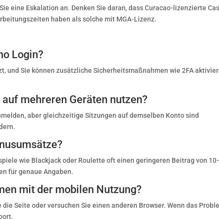
Sie eine Eskalation an. Denken Sie daran, dass Curacao-lizenzierte Ca
rbeitungszeiten haben als solche mit MGA-Lizenz.
ino Login?
zt, und Sie können zusätzliche Sicherheitsmaßnahmen wie 2FA aktivier
e auf mehreren Geräten nutzen?
nmelden, aber gleichzeitige Sitzungen auf demselben Konto sind
dern.
Bonusumsätze?
spiele wie Blackjack oder Roulette oft einen geringeren Beitrag von 10
en für genaue Angaben.
men mit der mobilen Nutzung?
e die Seite oder versuchen Sie einen anderen Browser. Wenn das Prob
port.