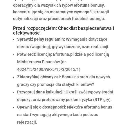
operacyjny dla wszystkich typów
efortuna bonusy
,
koncentrując się na matematyce wymagań, strategii
optymalizacji oraz procedurach troubleshootingu.
Przed rozpoczęciem: Checklist bezpieczeństwa i
efektywności
Sprawdź pełny regulamin:
Wymagania dotyczące
obrotu (wagering), gry wykluczone, czas realizacji.
Potwierdź licencję:
Efortuna.pl działa pod licencją
Ministerstwa Finansów (nr
4024/15/2400/WR/5/15/3/2015/1).
Zidentyfikuj główny cel:
Bonus na start dla nowych
graczy czy promocja dla stałych klientów?
Przygotuj dane kalkulacji:
Określ swój typowy średni
depozyt oraz preferowany poziom ryzyka (RTP gry).
Upewnij się o dostępności:
Niektóre
efortuna bonus
na start
wymagają aktywnego kodu podczas
rejestracji.