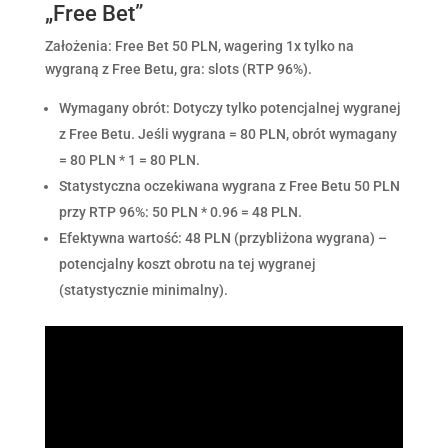
„Free Bet”
Założenia: Free Bet 50 PLN, wagering 1x tylko na
wygraną z Free Betu, gra: slots (RTP 96%).
Wymagany obrót: Dotyczy tylko potencjalnej wygranej
z Free Betu. Jeśli wygrana = 80 PLN, obrót wymagany
= 80 PLN * 1 = 80 PLN.
Statystyczna oczekiwana wygrana z Free Betu 50 PLN
przy RTP 96%: 50 PLN * 0.96 = 48 PLN.
Efektywna wartość: 48 PLN (przybliżona wygrana) –
potencjalny koszt obrotu na tej wygranej
(statystycznie minimalny).