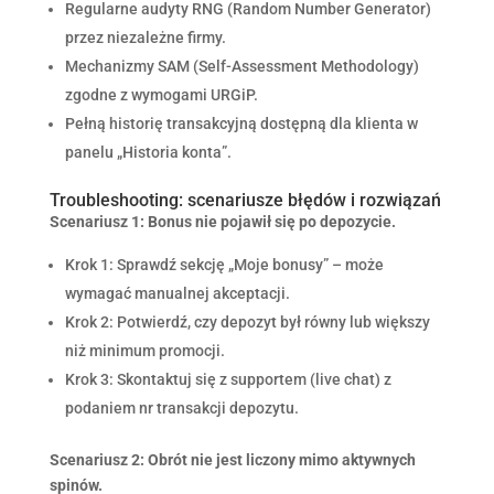
Regularne audyty RNG (Random Number Generator)
przez niezależne firmy.
Mechanizmy SAM (Self-Assessment Methodology)
zgodne z wymogami URGiP.
Pełną historię transakcyjną dostępną dla klienta w
panelu „Historia konta”.
Troubleshooting: scenariusze błędów i rozwiązań
Scenariusz 1: Bonus nie pojawił się po depozycie.
Krok 1: Sprawdź sekcję „Moje bonusy” – może
wymagać manualnej akceptacji.
Krok 2: Potwierdź, czy depozyt był równy lub większy
niż minimum promocji.
Krok 3: Skontaktuj się z supportem (live chat) z
podaniem nr transakcji depozytu.
Scenariusz 2: Obrót nie jest liczony mimo aktywnych
spinów.