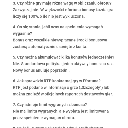
3. Czy różne gry mają różną wagę w obliczaniu obrotu?
Zazwyczaj nie. W większości
efortuna bonusy
każda gra
liczy się 100%, o ile nie jest wykluczona.
4. Co się stanie, jeśli czas na spełnienie wymagań
wygaśnie?
Bonus oraz wszelkie niewypłacane środki bonusowe
zostaną automatycznie usunięte z konta.
5. Czy można akumulować kilka bonusów jednocześnie?
Nie. Standardowa polityka: jeden aktywny bonus na raz.
Nowy bonus anuluje poprzedni.
6. Jak sprawdzić RTP konkretnej gry w Efortuna?
RTP jest podane w informacji o grze („Szczegóły”) lub
można znaleźć w oficjalnych raportach dostawców gier.
7. Czy istnieje limit wygranych z bonusu?
Nie ma limitu wygranych, ale wypłata jest limitowana
przez spełnienie wymagań obrotu.