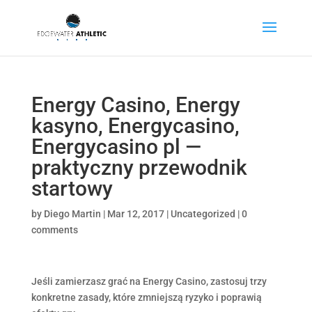
Energy Casino, Energy
kasyno, Energycasino,
Energycasino pl —
praktyczny przewodnik
startowy
by
Diego Martin
|
Mar 12, 2017
|
Uncategorized
|
0
comments
Jeśli zamierzasz grać na Energy Casino, zastosuj trzy
konkretne zasady, które zmniejszą ryzyko i poprawią