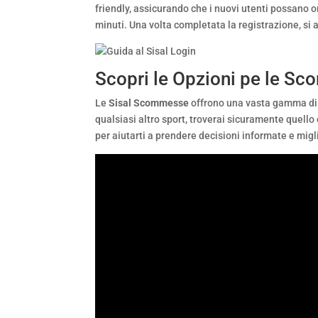
friendly, assicurando che i nuovi utenti possano o
minuti. Una volta completata la registrazione, si 
Scopri le Opzioni pe le S
Le
Sisal Scommesse
offrono una vasta gamma di ev
qualsiasi altro sport, troverai sicuramente quello c
per aiutarti a prendere decisioni informate e migl