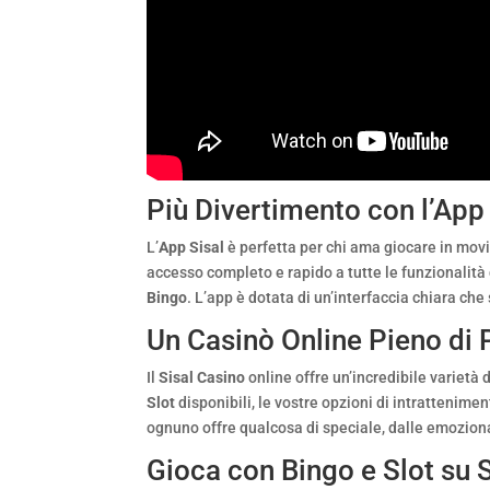
Più Divertimento con l’App
L’
App Sisal
è perfetta per chi ama giocare in movi
accesso completo e rapido a tutte le funzionalità 
Bingo
. L’app è dotata di un’interfaccia chiara che
Un Casinò Online Pieno di P
Il
Sisal Casino
online offre un’incredibile varietà d
Slot
disponibili, le vostre opzioni di intrattenimen
ognuno offre qualcosa di speciale, dalle emoziona
Gioca con Bingo e Slot su S