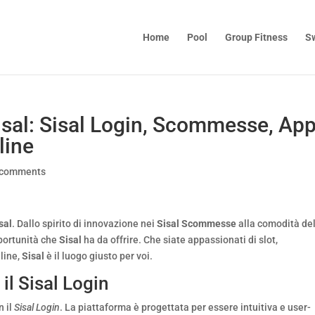
Home
Pool
Group Fitness
S
isal: Sisal Login, Scommesse, App
line
 comments
sal
. Dallo spirito di innovazione nei
Sisal Scommesse
alla comodità de
pportunità che
Sisal
ha da offrire. Che siate appassionati di slot,
nline,
Sisal
è il luogo giusto per voi.
il Sisal Login
n il
Sisal Login
. La piattaforma è progettata per essere intuitiva e user-