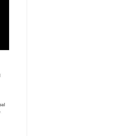
l
sal
e