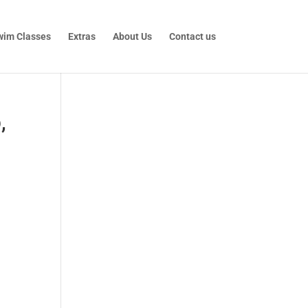
wim Classes
Extras
About Us
Contact us
,
l