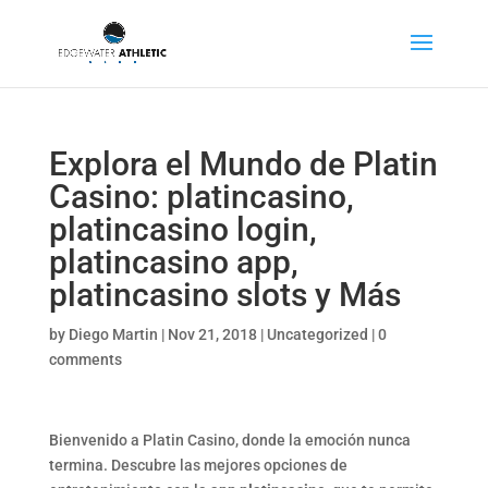
Explora el Mundo de Platin
Casino: platincasino,
platincasino login,
platincasino app,
platincasino slots y Más
by
Diego Martin
|
Nov 21, 2018
|
Uncategorized
|
0
comments
Bienvenido a Platin Casino, donde la emoción nunca
termina. Descubre las mejores opciones de