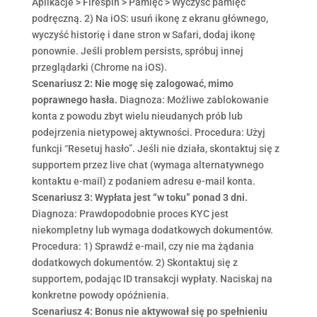
Aplikacje > Firespin > Pamięć > Wyczyść pamięć
podręczną. 2) Na iOS: usuń ikonę z ekranu głównego,
wyczyść historię i dane stron w Safari, dodaj ikonę
ponownie. Jeśli problem persists, spróbuj innej
przeglądarki (Chrome na iOS).
Scenariusz 2: Nie mogę się zalogować, mimo
poprawnego hasła.
Diagnoza: Możliwe zablokowanie
konta z powodu zbyt wielu nieudanych prób lub
podejrzenia nietypowej aktywności. Procedura: Użyj
funkcji “Resetuj hasło”. Jeśli nie działa, skontaktuj się z
supportem przez live chat (wymaga alternatywnego
kontaktu e-mail) z podaniem adresu e-mail konta.
Scenariusz 3: Wypłata jest “w toku” ponad 3 dni.
Diagnoza: Prawdopodobnie proces KYC jest
niekompletny lub wymaga dodatkowych dokumentów.
Procedura: 1) Sprawdź e-mail, czy nie ma żądania
dodatkowych dokumentów. 2) Skontaktuj się z
supportem, podając ID transakcji wypłaty. Naciskaj na
konkretne powody opóźnienia.
Scenariusz 4: Bonus nie aktywował się po spełnieniu