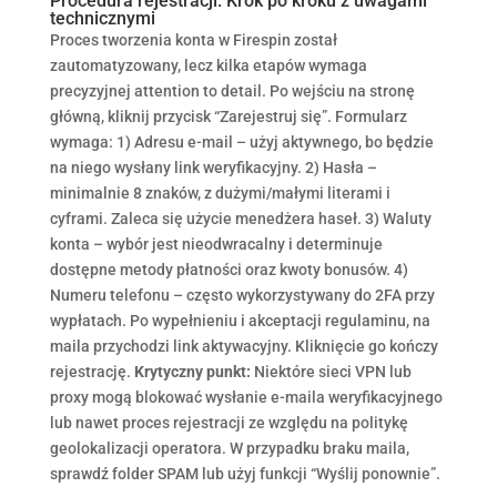
Procedura rejestracji: Krok po kroku z uwagami
technicznymi
Proces tworzenia konta w Firespin został
zautomatyzowany, lecz kilka etapów wymaga
precyzyjnej attention to detail. Po wejściu na stronę
główną, kliknij przycisk “Zarejestruj się”. Formularz
wymaga: 1) Adresu e-mail – użyj aktywnego, bo będzie
na niego wysłany link weryfikacyjny. 2) Hasła –
minimalnie 8 znaków, z dużymi/małymi literami i
cyframi. Zaleca się użycie menedżera haseł. 3) Waluty
konta – wybór jest nieodwracalny i determinuje
dostępne metody płatności oraz kwoty bonusów. 4)
Numeru telefonu – często wykorzystywany do 2FA przy
wypłatach. Po wypełnieniu i akceptacji regulaminu, na
maila przychodzi link aktywacyjny. Kliknięcie go kończy
rejestrację.
Krytyczny punkt:
Niektóre sieci VPN lub
proxy mogą blokować wysłanie e-maila weryfikacyjnego
lub nawet proces rejestracji ze względu na politykę
geolokalizacji operatora. W przypadku braku maila,
sprawdź folder SPAM lub użyj funkcji “Wyślij ponownie”.