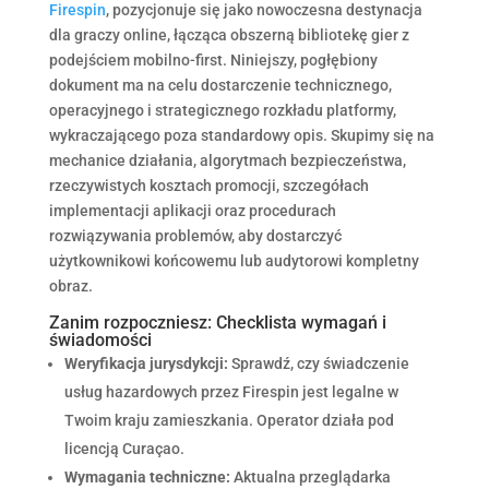
Firespin
, pozycjonuje się jako nowoczesna destynacja
dla graczy online, łącząca obszerną bibliotekę gier z
podejściem mobilno-first. Niniejszy, pogłębiony
dokument ma na celu dostarczenie technicznego,
operacyjnego i strategicznego rozkładu platformy,
wykraczającego poza standardowy opis. Skupimy się na
mechanice działania, algorytmach bezpieczeństwa,
rzeczywistych kosztach promocji, szczegółach
implementacji aplikacji oraz procedurach
rozwiązywania problemów, aby dostarczyć
użytkownikowi końcowemu lub audytorowi kompletny
obraz.
Zanim rozpoczniesz: Checklista wymagań i
świadomości
Weryfikacja jurysdykcji:
Sprawdź, czy świadczenie
usług hazardowych przez Firespin jest legalne w
Twoim kraju zamieszkania. Operator działa pod
licencją Curaçao.
Wymagania techniczne:
Aktualna przeglądarka