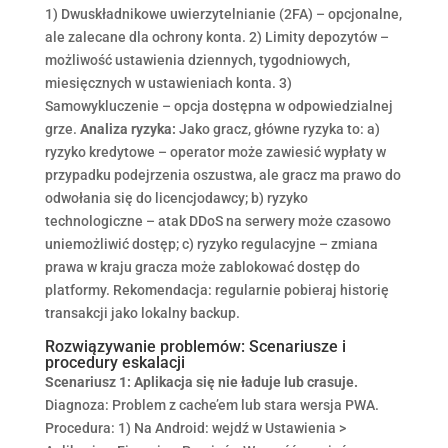
1) Dwuskładnikowe uwierzytelnianie (2FA) – opcjonalne,
ale zalecane dla ochrony konta. 2) Limity depozytów –
możliwość ustawienia dziennych, tygodniowych,
miesięcznych w ustawieniach konta. 3)
Samowykluczenie – opcja dostępna w odpowiedzialnej
grze.
Analiza ryzyka:
Jako gracz, główne ryzyka to: a)
ryzyko kredytowe – operator może zawiesić wypłaty w
przypadku podejrzenia oszustwa, ale gracz ma prawo do
odwołania się do licencjodawcy; b) ryzyko
technologiczne – atak DDoS na serwery może czasowo
uniemożliwić dostęp; c) ryzyko regulacyjne – zmiana
prawa w kraju gracza może zablokować dostęp do
platformy. Rekomendacja: regularnie pobieraj historię
transakcji jako lokalny backup.
Rozwiązywanie problemów: Scenariusze i
procedury eskalacji
Scenariusz 1: Aplikacja się nie ładuje lub crasuje.
Diagnoza: Problem z cache’em lub stara wersja PWA.
Procedura: 1) Na Android: wejdź w Ustawienia >