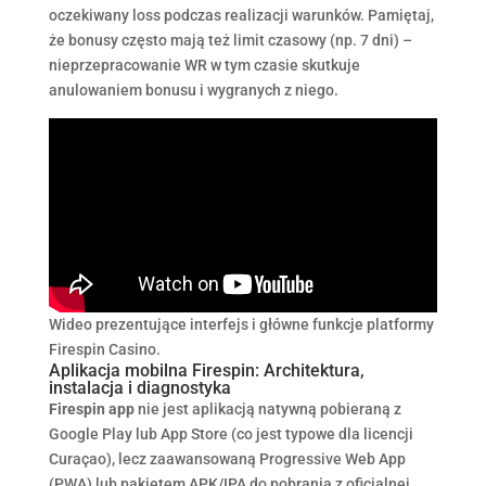
oczekiwany loss podczas realizacji warunków. Pamiętaj,
że bonusy często mają też limit czasowy (np. 7 dni) –
nieprzepracowanie WR w tym czasie skutkuje
anulowaniem bonusu i wygranych z niego.
Wideo prezentujące interfejs i główne funkcje platformy
Firespin Casino.
Aplikacja mobilna Firespin: Architektura,
instalacja i diagnostyka
Firespin app
nie jest aplikacją natywną pobieraną z
Google Play lub App Store (co jest typowe dla licencji
Curaçao), lecz zaawansowaną Progressive Web App
(PWA) lub pakietem APK/IPA do pobrania z oficjalnej