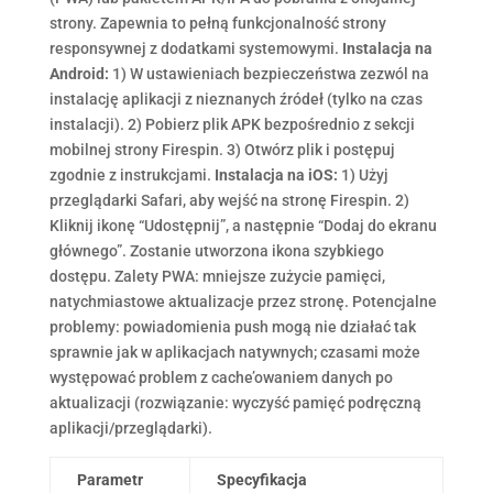
strony. Zapewnia to pełną funkcjonalność strony
responsywnej z dodatkami systemowymi.
Instalacja na
Android:
1) W ustawieniach bezpieczeństwa zezwól na
instalację aplikacji z nieznanych źródeł (tylko na czas
instalacji). 2) Pobierz plik APK bezpośrednio z sekcji
mobilnej strony Firespin. 3) Otwórz plik i postępuj
zgodnie z instrukcjami.
Instalacja na iOS:
1) Użyj
przeglądarki Safari, aby wejść na stronę Firespin. 2)
Kliknij ikonę “Udostępnij”, a następnie “Dodaj do ekranu
głównego”. Zostanie utworzona ikona szybkiego
dostępu. Zalety PWA: mniejsze zużycie pamięci,
natychmiastowe aktualizacje przez stronę. Potencjalne
problemy: powiadomienia push mogą nie działać tak
sprawnie jak w aplikacjach natywnych; czasami może
występować problem z cache’owaniem danych po
aktualizacji (rozwiązanie: wyczyść pamięć podręczną
aplikacji/przeglądarki).
Parametr
Specyfikacja