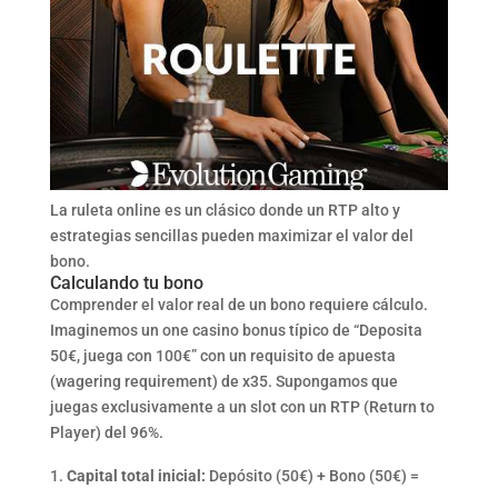
La ruleta online es un clásico donde un RTP alto y
estrategias sencillas pueden maximizar el valor del
bono.
Calculando tu bono
Comprender el valor real de un bono requiere cálculo.
Imaginemos un one casino bonus típico de “Deposita
50€, juega con 100€” con un requisito de apuesta
(wagering requirement) de x35. Supongamos que
juegas exclusivamente a un slot con un RTP (Return to
Player) del 96%.
Capital total inicial:
Depósito (50€) + Bono (50€) =