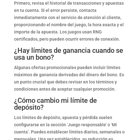
Primero, revisa el historial de transacciones y apuestas
en tu cuenta. Si el error persiste, contacta
inmediatamente con el servicio de atención al cliente,
proporcionando el nombre del juego, la hora exacta y el
importe de la apuesta. Los juegos usan RNG
certificados, pero pueden ocurrir errores de conexión.
¿Hay límites de ganancia cuando se
usa un bono?
Algunas ofertas promocionales pueden incluir límites
máximos de ganancia derivadas del dinero del bono. Es
un punto crucial que debes revisar en los términos y
condiciones antes de aceptar cualquier promoción.
¿Cómo cambio mi límite de
depósito?
Los límites de depósito, apuesta y pérdida suelen
configurarse en la sección ‘Juego responsable’ o ‘Mi
cuenta’. Puedes establecer límites diarios, semanales o
mensuales. Una vez establecidos, su reducción es