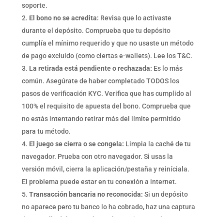
soporte.
El bono no se acredita:
Revisa que lo activaste
durante el depósito. Comprueba que tu depósito
cumplía el mínimo requerido y que no usaste un método
de pago excluido (como ciertas e-wallets). Lee los T&C.
La retirada está pendiente o rechazada:
Es lo más
común. Asegúrate de haber completado TODOS los
pasos de verificación KYC. Verifica que has cumplido al
100% el requisito de apuesta del bono. Comprueba que
no estás intentando retirar más del límite permitido
para tu método.
El juego se cierra o se congela:
Limpia la caché de tu
navegador. Prueba con otro navegador. Si usas la
versión móvil, cierra la aplicación/pestaña y reiníciala.
El problema puede estar en tu conexión a internet.
Transacción bancaria no reconocida:
Si un depósito
no aparece pero tu banco lo ha cobrado, haz una captura