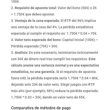
100€.
Requisito de apuesta total:
Valor del bono (50€) x 35
= 1.750€ que debes apostar.
Ventaja de la casa esperada:
El RTP del 96% implica
una ventaja de la casa del 4%. La pérdida estadística
esperada al cumplir el requisito es: 1.750€ * 0.04 = 70€.
Valor neto esperado del bono:
Capital inicial (100€) –
Pérdida esperada (70€) = 30€.
Análisis:
En este escenario, terminarías teóricamente
con 30€ de dinero real tras cumplir los requisitos.
Este
cálculo asume una varianza normal y es una expectativa
estadística, no una garantía.
Si el requisito de apuesta
fuera x40, la pérdida esperada sería 1.750€ * 0.04 = 80€,
dejando solo 20€ de valor neto. Elegir juegos con RTP
más alto (por ejemplo, 98%) reduce la pérdida esperada:
1.750€ * 0.02 = 35€, dando un valor neto de 65€.
Comparativa de métodos de pago