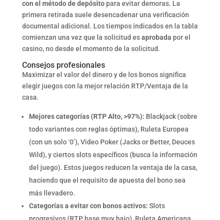
con el método de depósito
para evitar demoras. La
primera retirada suele desencadenar una verificación
documental adicional. Los tiempos indicados en la tabla
comienzan una vez que la solicitud es
aprobada
por el
casino, no desde el momento de la solicitud.
Consejos profesionales
Maximizar el valor del dinero y de los bonos significa
elegir juegos con la mejor relación RTP/Ventaja de la
casa.
Mejores categorías (RTP Alto, >97%):
Blackjack (sobre
todo variantes con reglas óptimas), Ruleta Europea
(con un solo ‘0’), Video Poker (Jacks or Better, Deuces
Wild), y ciertos slots específicos (busca la información
del juego). Estos juegos reducen la ventaja de la casa,
haciendo que el requisito de apuesta del bono sea
más llevadero.
Categorías a evitar con bonos activos:
Slots
progresivos (RTP base muy bajo), Ruleta Americana