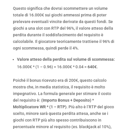
Questo significa che dovrai scommettere un volume
totale di 16.000€ sui giochi ammessi prima di poter
prelevare eventuali vincite derivate da questi fondi. Se
giochi a una slot con RTP del 96%, il valore atteso della
perdita durante il soddisfacimento del requisito è
calcolabile. Il giocatore teoricamente trattiene il 96% di
ogni scommessa, quindi perde il 4%.
Valore atteso della perdita sul volume di scommessa:
16.000€ * (1 – 0.96) = 16.000€ * 0.04 =
640€
.
Poiché il bonus ricevuto era di 200€, questo calcolo
mostra che, in media statistica, il requisito è molto
impegnativo. La formula generale per stimare il costo
del requisito è:
(Importo Bonus + Deposito) *
Moltiplicatore WR * (1 – RTP)
. Più alto è l’RTP del gioco
scelto, minore sarà questa perdita attesa, anche se i
giochi con RTP più alto spesso contribuiscono in
percentuale minore al requisito (es. blackjack al 10%),