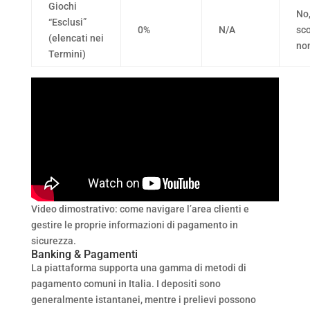
Giochi
No,
“Esclusi”
0%
N/A
sc
(elencati nei
no
Termini)
Video dimostrativo: come navigare l’area clienti e
gestire le proprie informazioni di pagamento in
sicurezza.
Banking & Pagamenti
La piattaforma supporta una gamma di metodi di
pagamento comuni in Italia. I depositi sono
generalmente istantanei, mentre i prelievi possono