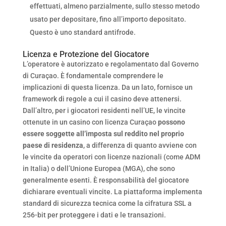
effettuati, almeno parzialmente, sullo stesso metodo
usato per depositare, fino all’importo depositato.
Questo è uno standard antifrode.
Licenza e Protezione del Giocatore
L’operatore è autorizzato e regolamentato dal Governo
di Curaçao. È fondamentale comprendere le
implicazioni di questa licenza. Da un lato, fornisce un
framework di regole a cui il casino deve attenersi.
Dall’altro, per i giocatori residenti nell’UE, le vincite
ottenute in un casino con licenza Curaçao
possono
essere soggette all’imposta sul reddito nel proprio
paese di residenza
, a differenza di quanto avviene con
le vincite da operatori con licenze nazionali (come ADM
in Italia) o dell’Unione Europea (MGA), che sono
generalmente esenti. È responsabilità del giocatore
dichiarare eventuali vincite. La piattaforma implementa
standard di sicurezza tecnica come la cifratura SSL a
256-bit per proteggere i dati e le transazioni.