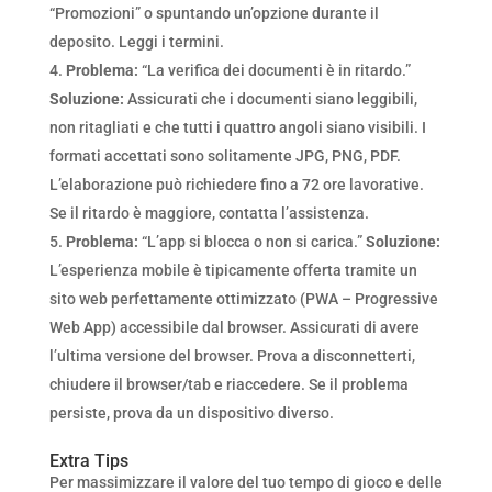
“Promozioni” o spuntando un’opzione durante il
deposito. Leggi i termini.
Problema:
“La verifica dei documenti è in ritardo.”
Soluzione:
Assicurati che i documenti siano leggibili,
non ritagliati e che tutti i quattro angoli siano visibili. I
formati accettati sono solitamente JPG, PNG, PDF.
L’elaborazione può richiedere fino a 72 ore lavorative.
Se il ritardo è maggiore, contatta l’assistenza.
Problema:
“L’app si blocca o non si carica.”
Soluzione:
L’esperienza mobile è tipicamente offerta tramite un
sito web perfettamente ottimizzato (PWA – Progressive
Web App) accessibile dal browser. Assicurati di avere
l’ultima versione del browser. Prova a disconnetterti,
chiudere il browser/tab e riaccedere. Se il problema
persiste, prova da un dispositivo diverso.
Extra Tips
Per massimizzare il valore del tuo tempo di gioco e delle