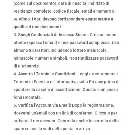
(come sul documento), data di nascita, indirizzo di
residenza completo, codice fiscale, email e numero di
telefono.
I dati devono corrispondere esattamente a
quelli sui tuoi documenti.
Scegli Credenziali di Accesso Sicure:
Crea un nome
utente (spesso l’email) e una password complessa. Usa
almeno 8 caratteri, includendo lettere maiuscole,
minuscole, numeri e simboli. Non riutilizzare password
di altri servizi.
Accetta i Termini e Condizioni:
Leggi attentamente i
Termini di Servizio e l’Informativa sulla Privacy prima di
spuntare la casella di accettazione. Questo è un passo
fondamentale.
Verifica l’Account via Email:
Dopo la registrazione,
riceverai un’email con un link di conferma. Cliccalo per
attivare il tuo account. Controlla anche la cartella dello
spam se non la vedi nella posta in arrivo.