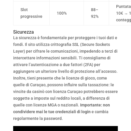
Puntata
Slot
88–
100%
10€ → 
progressive
92%
contegg
Sicurezza
La sicurezza è fondamentale per proteggere i tuoi dati e
fondi. Il sito utilizza crittografia SSL (Secure Sockets
Layer) per cifrare le comunicazioni, impedendo a terzi di
intercettare informazioni sensibili. Ti consigliamo di
attivare l’autenticazione a due fattori (2FA) per
aggiungere un ulteriore livello di protezione all’accesso.
Inoltre, tieni presente che le licenze di gioco, come
quelle di Curaçao, possono influire sulla tassazione: le
vincite da casinò con licenza Curaçao potrebbero essere
soggette a imposte sul reddito locali, a differenza di
quelle con licenze MGA o nazionali.
Importante: non
condividere mai le tue credenziali di login
e cambia
regolarmente la password.