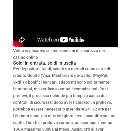
Video esplicativo sui meccanismi di sicurezza nei
casinò online
Soldi in entrata, soldi in uscita
Per depositare fondi, scegli tra metodi come carte di
credito/debito (Visa, Mastercard), e-wallet (PayPal,
Skrill) o bonifici bancari. I depositi sono solitamente
istantanei, ma verifica eventuali commissioni. Per i
prelievi, il processo richiede più tempo a causa dei
controlli di sicurezza: dopo aver richiesto un prelievo,
potrebbe essere necessario attendere 24–72 ore per
l’elaborazione, più ulteriori giorni per l’accredito sul tuo
conto. I limiti di prelievo variano: ad esempio, minimo
10€ e massimo 5000€ al mese. Assicurati di aver