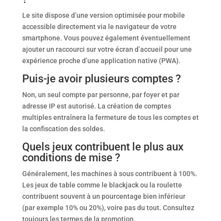
Le site dispose d’une version optimisée pour mobile
accessible directement via le navigateur de votre
smartphone. Vous pouvez également éventuellement
ajouter un raccourci sur votre écran d’accueil pour une
expérience proche d’une application native (PWA).
Puis-je avoir plusieurs comptes ?
Non, un seul compte par personne, par foyer et par
adresse IP est autorisé. La création de comptes
multiples entraînera la fermeture de tous les comptes et
la confiscation des soldes.
Quels jeux contribuent le plus aux
conditions de mise ?
Généralement, les machines à sous contribuent à 100%.
Les jeux de table comme le blackjack ou la roulette
contribuent souvent à un pourcentage bien inférieur
(par exemple 10% ou 20%), voire pas du tout. Consultez
toujours les termes de la promotion.