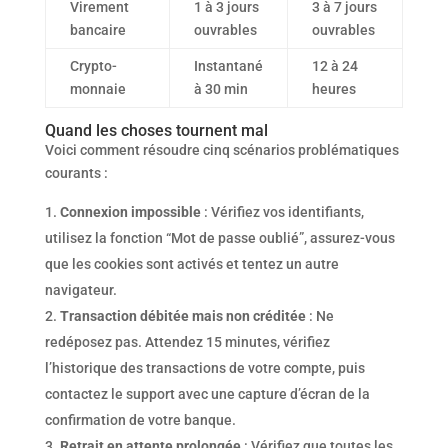
Virement
1 à 3 jours
3 à 7 jours
bancaire
ouvrables
ouvrables
Crypto-
Instantané
12 à 24
monnaie
à 30 min
heures
Quand les choses tournent mal
Voici comment résoudre cinq scénarios problématiques
courants :
Connexion impossible
: Vérifiez vos identifiants,
utilisez la fonction “Mot de passe oublié”, assurez-vous
que les cookies sont activés et tentez un autre
navigateur.
Transaction débitée mais non créditée
: Ne
redéposez pas. Attendez 15 minutes, vérifiez
l’historique des transactions de votre compte, puis
contactez le support avec une capture d’écran de la
confirmation de votre banque.
Retrait en attente prolongée
: Vérifiez que toutes les