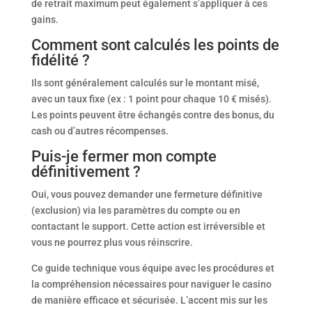
de retrait maximum peut également s’appliquer à ces
gains.
Comment sont calculés les points de
fidélité ?
Ils sont généralement calculés sur le montant misé,
avec un taux fixe (ex : 1 point pour chaque 10 € misés).
Les points peuvent être échangés contre des bonus, du
cash ou d’autres récompenses.
Puis-je fermer mon compte
définitivement ?
Oui, vous pouvez demander une fermeture définitive
(exclusion) via les paramètres du compte ou en
contactant le support. Cette action est irréversible et
vous ne pourrez plus vous réinscrire.
Ce guide technique vous équipe avec les procédures et
la compréhension nécessaires pour naviguer le casino
de manière efficace et sécurisée. L’accent mis sur les