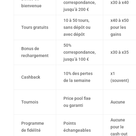
correspondance,
x30 à x40
bienvenue
jusqu’à 200 €
10 à 50 tours,
x40 à x50
Tours gratuits
sans dépôt ou
pour les
avec dépôt
gains
50%
Bonus de
correspondance,
x30 à x35
rechargement
jusqu’à 100 €
10% des pertes
x1
Cashback
de la semaine
(souvent)
Price pool fixe
Tournois
Aucune
ou garanti
Aucune
Programme
Points
pour le
de fidélité
échangeables
cash-out