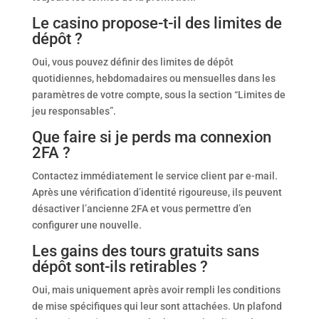
Le casino propose-t-il des limites de
dépôt ?
Oui, vous pouvez définir des limites de dépôt
quotidiennes, hebdomadaires ou mensuelles dans les
paramètres de votre compte, sous la section “Limites de
jeu responsables”.
Que faire si je perds ma connexion
2FA ?
Contactez immédiatement le service client par e-mail.
Après une vérification d’identité rigoureuse, ils peuvent
désactiver l’ancienne 2FA et vous permettre d’en
configurer une nouvelle.
Les gains des tours gratuits sans
dépôt sont-ils retirables ?
Oui, mais uniquement après avoir rempli les conditions
de mise spécifiques qui leur sont attachées. Un plafond