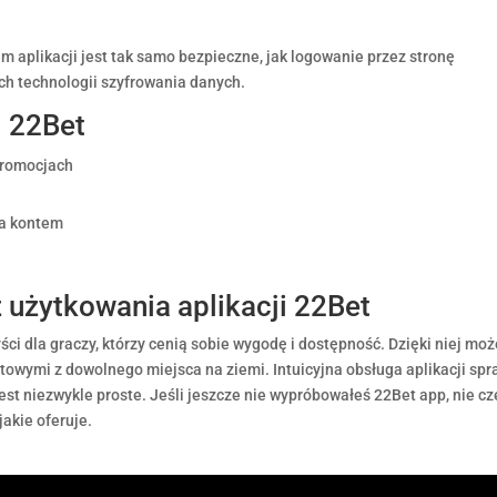
 aplikacji jest tak samo bezpieczne, jak logowanie przez stronę
h technologii szyfrowania danych.
i 22Bet
promocjach
nia kontem
 użytkowania aplikacji 22Bet
yści dla graczy, którzy cenią sobie wygodę i dostępność. Dzięki niej mo
towymi z dowolnego miejsca na ziemi. Intuicyjna obsługa aplikacji spr
st niezwykle proste. Jeśli jeszcze nie wypróbowałeś 22Bet app, nie cz
jakie oferuje.