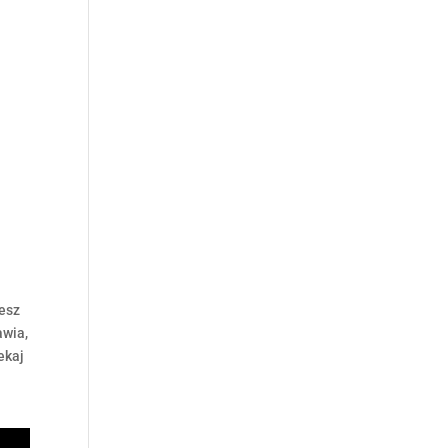
żesz
awia,
ekaj