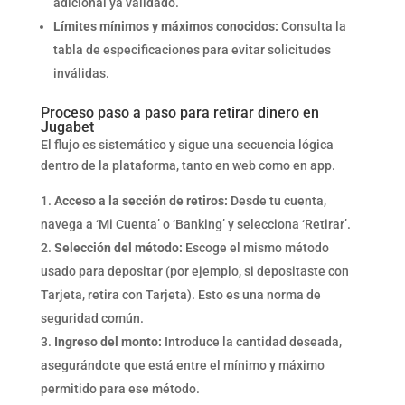
adicional ya validado.
Límites mínimos y máximos conocidos:
Consulta la
tabla de especificaciones para evitar solicitudes
inválidas.
Proceso paso a paso para retirar dinero en
Jugabet
El flujo es sistemático y sigue una secuencia lógica
dentro de la plataforma, tanto en web como en app.
Acceso a la sección de retiros:
Desde tu cuenta,
navega a ‘Mi Cuenta’ o ‘Banking’ y selecciona ‘Retirar’.
Selección del método:
Escoge el mismo método
usado para depositar (por ejemplo, si depositaste con
Tarjeta, retira con Tarjeta). Esto es una norma de
seguridad común.
Ingreso del monto:
Introduce la cantidad deseada,
asegurándote que está entre el mínimo y máximo
permitido para ese método.