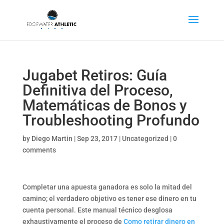
Jugabet Retiros: Guía
Definitiva del Proceso,
Matemáticas de Bonos y
Troubleshooting Profundo
by
Diego Martin
|
Sep 23, 2017
|
Uncategorized
|
0
comments
Completar una apuesta ganadora es solo la mitad del
camino; el verdadero objetivo es tener ese dinero en tu
cuenta personal. Este manual técnico desglosa
exhaustivamente el proceso de
Como retirar dinero en