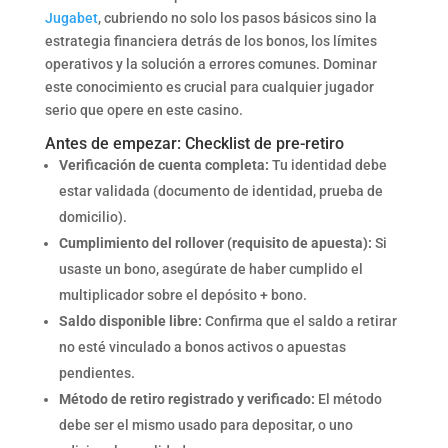
Jugabet
, cubriendo no solo los pasos básicos sino la
estrategia financiera detrás de los bonos, los límites
operativos y la solución a errores comunes. Dominar
este conocimiento es crucial para cualquier jugador
serio que opere en este casino.
Antes de empezar: Checklist de pre-retiro
Verificación de cuenta completa:
Tu identidad debe
estar validada (documento de identidad, prueba de
domicilio).
Cumplimiento del rollover (requisito de apuesta):
Si
usaste un bono, asegúrate de haber cumplido el
multiplicador sobre el depósito + bono.
Saldo disponible libre:
Confirma que el saldo a retirar
no esté vinculado a bonos activos o apuestas
pendientes.
Método de retiro registrado y verificado:
El método
debe ser el mismo usado para depositar, o uno