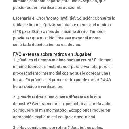
cambiar, contacta soporte para una excepción, que
puede requerir verificación adicional.
Escenario 4: Error ‘Monto inválido’.
Solución: Consulta la
tabla de límites. Quizás solicitaste menos del mínimo
($10 para Skrill) o más del máximo diario. También
puede ser que tu saldo libre sea menor al monto
solicitado debido a bonos residuales.
FAQ extensa sobre retiros en Jugabet
1. ¿Cuál es el tiempo mínimo para un retiro?
El tiempo
mínimo teórico es ‘instantáneo’ para e-wallets, pero el
procesamiento interno del casino suele agregar unas
horas. En práctica, el primer retiro puede tardar 24-48
horas debido a verificación.
2. ¿Puedo retirar a una cuenta diferente a la que
deposité?
Generalmente no, por políticas anti-lavado.
Se requiere el mismo método. Excepciones requieren
aprobación explícita del equipo de seguridad.
3. ¿Hay comisiones por retirar?
Jugabet no aplica