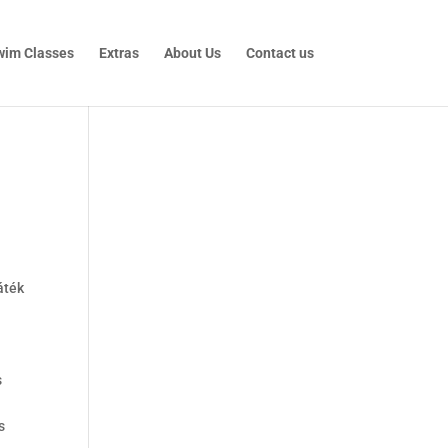
wim Classes
Extras
About Us
Contact us
áték
s
s