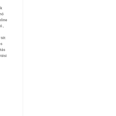
ik
inó
nline
ó ,
 tét
és
ítás
etési
a