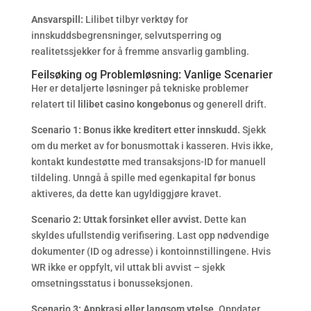
Ansvarspill:
Lilibet tilbyr verktøy for
innskuddsbegrensninger, selvutsperring og
realitetssjekker for å fremme ansvarlig gambling.
Feilsøking og Problemløsning: Vanlige Scenarier
Her er detaljerte løsninger på tekniske problemer
relatert til
lilibet casino kongebonus
og generell drift.
Scenario 1: Bonus ikke kreditert etter innskudd.
Sjekk
om du merket av for bonusmottak i kasseren. Hvis ikke,
kontakt kundestøtte med transaksjons-ID for manuell
tildeling. Unngå å spille med egenkapital før bonus
aktiveres, da dette kan ugyldiggjøre kravet.
Scenario 2: Uttak forsinket eller avvist.
Dette kan
skyldes ufullstendig verifisering. Last opp nødvendige
dokumenter (ID og adresse) i kontoinnstillingene. Hvis
WR ikke er oppfylt, vil uttak bli avvist – sjekk
omsetningsstatus i bonusseksjonen.
Scenario 3: Appkrasj eller langsom ytelse.
Oppdater