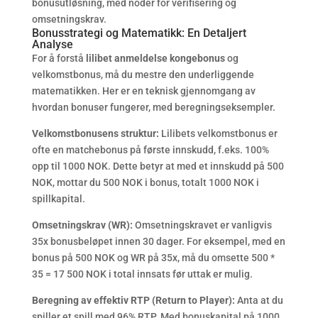
bonusutløsning, med noder for verifisering og
omsetningskrav.
Bonusstrategi og Matematikk: En Detaljert
Analyse
For å forstå
lilibet anmeldelse kongebonus
og
velkomstbonus, må du mestre den underliggende
matematikken. Her er en teknisk gjennomgang av
hvordan bonuser fungerer, med beregningseksempler.
Velkomstbonusens struktur:
Lilibets velkomstbonus er
ofte en matchebonus på første innskudd, f.eks. 100%
opp til 1000 NOK. Dette betyr at med et innskudd på 500
NOK, mottar du 500 NOK i bonus, totalt 1000 NOK i
spillkapital.
Omsetningskrav (WR):
Omsetningskravet er vanligvis
35x bonusbeløpet innen 30 dager. For eksempel, med en
bonus på 500 NOK og WR på 35x, må du omsette 500 *
35 = 17 500 NOK i total innsats før uttak er mulig.
Beregning av effektiv RTP (Return to Player):
Anta at du
spiller et spill med 96% RTP. Med bonuskapital på 1000