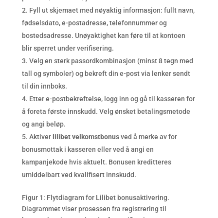
Fyll ut skjemaet med nøyaktig informasjon: fullt navn,
fødselsdato, e-postadresse, telefonnummer og
bostedsadresse. Unøyaktighet kan føre til at kontoen
blir sperret under verifisering.
Velg en sterk passordkombinasjon (minst 8 tegn med
tall og symboler) og bekreft din e-post via lenker sendt
til din innboks.
Etter e-postbekreftelse, logg inn og gå til kasseren for
å foreta første innskudd. Velg ønsket betalingsmetode
og angi beløp.
Aktiver
lilibet velkomstbonus
ved å merke av for
bonusmottak i kasseren eller ved å angi en
kampanjekode hvis aktuelt. Bonusen kreditteres
umiddelbart ved kvalifisert innskudd.
Figur 1: Flytdiagram for Lilibet bonusaktivering.
Diagrammet viser prosessen fra registrering til