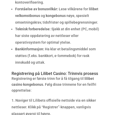
kontoverifisering.
Forståelse av bonusvilkår:
Lese vilkårene for
lilibet
velkomstbonus
og
kongebonus
nøye, spesielt
omsetningskrav, tidsfrister og spillebegrensninger.
Teknisk forberedelse:
Sjekk at din enhet (PC, mobil)
har siste oppdatering av nettleser eller
operativsystem for optimal ytelse.
Bankinformasjon:
Ha klar et betalingsmiddel som
støttes (f.eks. bankkort, e-lommebok) for rask
innskudd og uttak.
Registrering på Lilibet Casino: Trinnvis prosess
Registrering er første trinn for å få tilgang til
lilibet
casino kongebonus
. Følg disse trinnene for en feilfri
opprettelse:
Naviger til Lilibets offisielle nettside via en sikker
nettleser. Klikk på “Registrer”-knappen, vanligvis
plassert øverst til høyre.