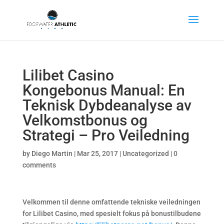
Lilibet Casino
Kongebonus Manual: En
Teknisk Dybdeanalyse av
Velkomstbonus og
Strategi – Pro Veiledning
by
Diego Martin
|
Mar 25, 2017
|
Uncategorized
|
0
comments
Velkommen til denne omfattende tekniske veiledningen
for Lilibet Casino, med spesielt fokus på bonustilbudene