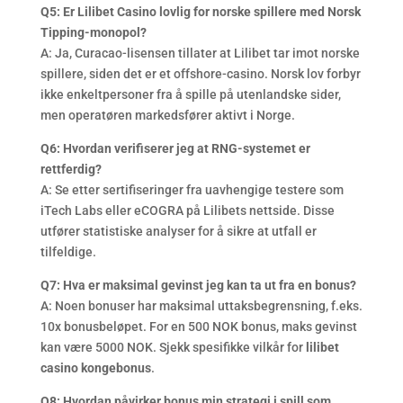
Q5: Er Lilibet Casino lovlig for norske spillere med Norsk
Tipping-monopol?
A: Ja, Curacao-lisensen tillater at Lilibet tar imot norske
spillere, siden det er et offshore-casino. Norsk lov forbyr
ikke enkeltpersoner fra å spille på utenlandske sider,
men operatøren markedsfører aktivt i Norge.
Q6: Hvordan verifiserer jeg at RNG-systemet er
rettferdig?
A: Se etter sertifiseringer fra uavhengige testere som
iTech Labs eller eCOGRA på Lilibets nettside. Disse
utfører statistiske analyser for å sikre at utfall er
tilfeldige.
Q7: Hva er maksimal gevinst jeg kan ta ut fra en bonus?
A: Noen bonuser har maksimal uttaksbegrensning, f.eks.
10x bonusbeløpet. For en 500 NOK bonus, maks gevinst
kan være 5000 NOK. Sjekk spesifikke vilkår for
lilibet
casino kongebonus
.
Q8: Hvordan påvirker bonus min strategi i spill som