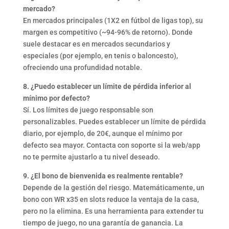
mercado?
En mercados principales (1X2 en fútbol de ligas top), su
margen es competitivo (~94-96% de retorno). Donde
suele destacar es en mercados secundarios y
especiales (por ejemplo, en tenis o baloncesto),
ofreciendo una profundidad notable.
8. ¿Puedo establecer un límite de pérdida inferior al
mínimo por defecto?
Sí. Los límites de juego responsable son
personalizables. Puedes establecer un límite de pérdida
diario, por ejemplo, de 20€, aunque el mínimo por
defecto sea mayor. Contacta con soporte si la web/app
no te permite ajustarlo a tu nivel deseado.
9. ¿El bono de bienvenida es realmente rentable?
Depende de la gestión del riesgo. Matemáticamente, un
bono con WR x35 en slots reduce la ventaja de la casa,
pero no la elimina. Es una herramienta para extender tu
tiempo de juego, no una garantía de ganancia. La