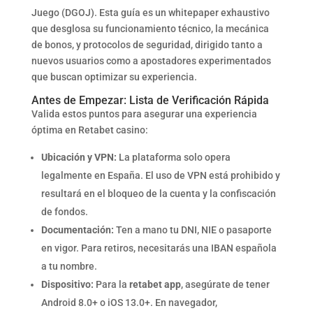
Juego (DGOJ). Esta guía es un whitepaper exhaustivo
que desglosa su funcionamiento técnico, la mecánica
de bonos, y protocolos de seguridad, dirigido tanto a
nuevos usuarios como a apostadores experimentados
que buscan optimizar su experiencia.
Antes de Empezar: Lista de Verificación Rápida
Valida estos puntos para asegurar una experiencia
óptima en Retabet casino:
Ubicación y VPN:
La plataforma solo opera
legalmente en España. El uso de VPN está prohibido y
resultará en el bloqueo de la cuenta y la confiscación
de fondos.
Documentación:
Ten a mano tu DNI, NIE o pasaporte
en vigor. Para retiros, necesitarás una IBAN española
a tu nombre.
Dispositivo:
Para la
retabet app
, asegúrate de tener
Android 8.0+ o iOS 13.0+. En navegador,