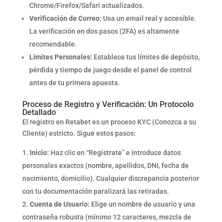
Chrome/Firefox/Safari actualizados.
Verificación de Correo:
Usa un email real y accesible.
La verificación en dos pasos (2FA) es altamente
recomendable.
Límites Personales:
Establece tus límites de depósito,
pérdida y tiempo de juego desde el panel de control
antes de tu primera apuesta.
Proceso de Registro y Verificación: Un Protocolo
Detallado
El registro en Retabet es un proceso KYC (Conozca a su
Cliente) estricto. Sigue estos pasos:
Inicio:
Haz clic en “Regístrate” e introduce datos
personales exactos (nombre, apellidos, DNI, fecha de
nacimiento, domicilio). Cualquier discrepancia posterior
con tu documentación paralizará las retiradas.
Cuenta de Usuario:
Elige un nombre de usuario y una
contraseña robusta (mínimo 12 caracteres, mezcla de