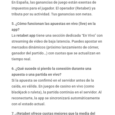
En España, las ganancias de juego están exentas de
impuestos para el jugador. El operador (Retabet) ya
tributa por su actividad. Tus ganancias son netas.
5. ¿Cómo funcionan las apuestas en vivo (live) en la
app?
La
retabet app
tiene una sección dedicada “En Vivo” con
streaming de video de baja latencia. Puedes apostar en
mercados dinámicos (próximo lanzamiento de córner,
ganador del partido…) con cuotas que se actualizan en
tiempo real.
6. ¿Qué sucede si pierdo la conexión durante una
apuesta o una partida en vivo?
Si la apuesta se confirmó en el servidor antes de la
caída, es válida. En juegos de casino en vivo (como
blackjack o ruleta), la partida continúa en el servidor. Al
reconectarte, la app se sincronizará automáticamente
con el estado actual.
7. ¿Retabet ofrece cuotas mejores que la media del