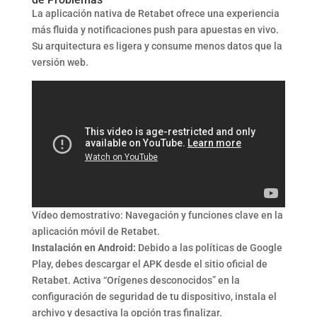
La aplicación nativa de Retabet ofrece una experiencia
más fluida y notificaciones push para apuestas en vivo.
Su arquitectura es ligera y consume menos datos que la
versión web.
Vídeo demostrativo: Navegación y funciones clave en la
aplicación móvil de Retabet.
Instalación en Android:
Debido a las políticas de Google
Play, debes descargar el APK desde el sitio oficial de
Retabet. Activa “Orígenes desconocidos” en la
configuración de seguridad de tu dispositivo, instala el
archivo y desactiva la opción tras finalizar.