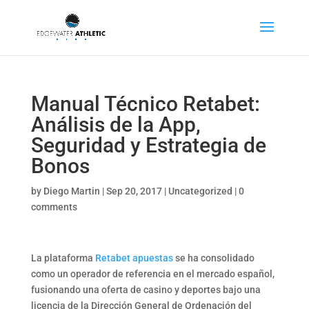
Manual Técnico Retabet:
Análisis de la App,
Seguridad y Estrategia de
Bonos
by
Diego Martin
|
Sep 20, 2017
|
Uncategorized
|
0
comments
La plataforma
Retabet apuestas
se ha consolidado
como un operador de referencia en el mercado español,
fusionando una oferta de casino y deportes bajo una
licencia de la Dirección General de Ordenación del