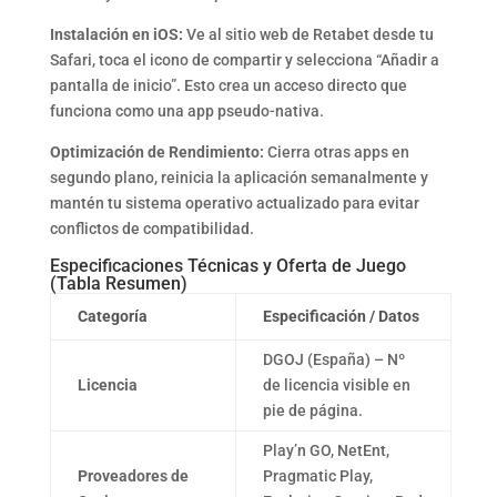
Instalación en iOS:
Ve al sitio web de Retabet desde tu
Safari, toca el icono de compartir y selecciona “Añadir a
pantalla de inicio”. Esto crea un acceso directo que
funciona como una app pseudo-nativa.
Optimización de Rendimiento:
Cierra otras apps en
segundo plano, reinicia la aplicación semanalmente y
mantén tu sistema operativo actualizado para evitar
conflictos de compatibilidad.
Especificaciones Técnicas y Oferta de Juego
(Tabla Resumen)
Categoría
Especificación / Datos
DGOJ (España) – Nº
Licencia
de licencia visible en
pie de página.
Play’n GO, NetEnt,
Proveadores de
Pragmatic Play,