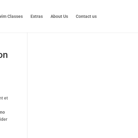
wim Classes
Extras
About Us
Contact us
on
nt et
ino
ider