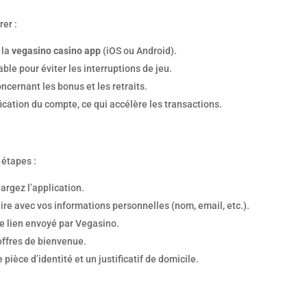
rer :
 la
vegasino casino app
(iOS ou Android).
ble pour éviter les interruptions de jeu.
oncernant les bonus et les retraits.
ication du compte, ce qui accélère les transactions.
 étapes :
chargez l’application.
aire avec vos informations personnelles (nom, email, etc.).
le lien envoyé par Vegasino.
offres de bienvenue.
ièce d’identité et un justificatif de domicile.