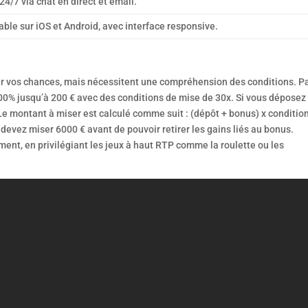
24/7 via chat en direct et email.
ble sur iOS et Android, avec interface responsive.
 vos chances, mais nécessitent une compréhension des conditions. P
% jusqu’à 200 € avec des conditions de mise de 30x. Si vous déposez
 Le montant à miser est calculé comme suit : (dépôt + bonus) x conditio
 devez miser 6000 € avant de pouvoir retirer les gains liés au bonus.
ement, en privilégiant les jeux à haut RTP comme la roulette ou les