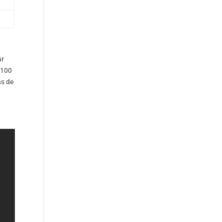
ar
 100
ns de