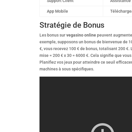
Support Client
Assistance 
App Mobile
Téléchargea
Stratégie de Bonus
Les bonus sur
vegasino online
peuvent augmenter
exemple, supposons un bonus de bienvenue de 100
€, vous recevez 100 € de bonus, totalisant 200 €.
mise = 200 € x 30 = 6000 €. Cela signifie que vous
Planifiez vos jeux pour atteindre ce seuil efficac
machines à sous spécifiques.