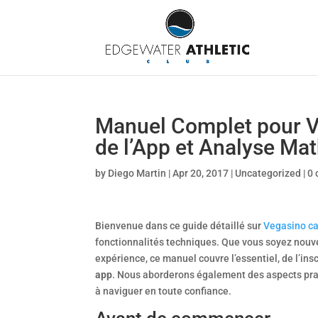
Manuel Complet pour Ve
de l’App et Analyse M
by
Diego Martin
|
Apr 20, 2017
|
Uncategorized
|
0
Bienvenue dans ce guide détaillé sur
Vegasino ca
fonctionnalités techniques. Que vous soyez nou
expérience, ce manuel couvre l’essentiel, de l’insc
app
. Nous aborderons également des aspects pr
à naviguer en toute confiance.