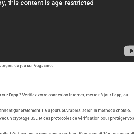
tratégies de jeu sur Vegasino.
sur l’app ?
Vérifiez votre connexion Internet, mettez à jour l’app, ou
rennent généralement 1 à 3 jours ouvrables, selon la méthode choisie.
vec un cryptage SSL et des protocoles de vérification pour protéger vo
reils ?
Oui, connectez-vous avec vos identifiants sur différents apparei