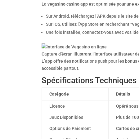
La
vegasino casino app
est optimisée pour une exp
Sur Android, téléchargez l’APK depuis le site de
Sur iOS, utilisez l’App Store en recherchant “Ve
Une fois installée, connectez-vous avec vos iden
Capture d’écran illustrant l’interface utilisateur
L’app offre des notifications push pour les bonus
accessible partout.
Spécifications Techniques
Catégorie
Détails
Licence
Opéré sous 
Jeux Disponibles
Plus de 100
Options de Paiement
Cartes de cr