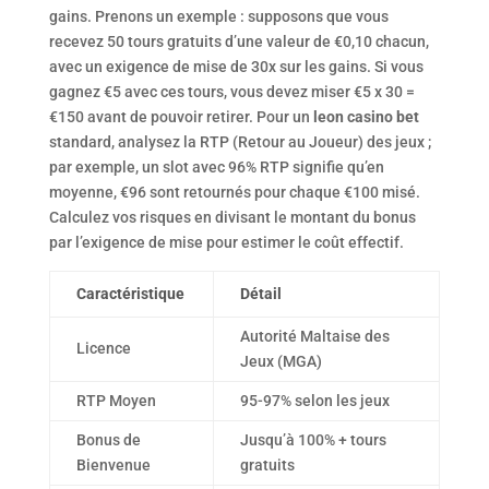
gains. Prenons un exemple : supposons que vous
recevez 50 tours gratuits d’une valeur de €0,10 chacun,
avec un exigence de mise de 30x sur les gains. Si vous
gagnez €5 avec ces tours, vous devez miser €5 x 30 =
€150 avant de pouvoir retirer. Pour un
leon casino bet
standard, analysez la RTP (Retour au Joueur) des jeux ;
par exemple, un slot avec 96% RTP signifie qu’en
moyenne, €96 sont retournés pour chaque €100 misé.
Calculez vos risques en divisant le montant du bonus
par l’exigence de mise pour estimer le coût effectif.
Caractéristique
Détail
Autorité Maltaise des
Licence
Jeux (MGA)
RTP Moyen
95-97% selon les jeux
Bonus de
Jusqu’à 100% + tours
Bienvenue
gratuits