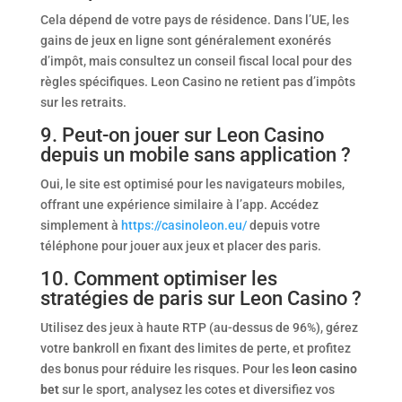
Cela dépend de votre pays de résidence. Dans l’UE, les
gains de jeux en ligne sont généralement exonérés
d’impôt, mais consultez un conseil fiscal local pour des
règles spécifiques. Leon Casino ne retient pas d’impôts
sur les retraits.
9. Peut-on jouer sur Leon Casino
depuis un mobile sans application ?
Oui, le site est optimisé pour les navigateurs mobiles,
offrant une expérience similaire à l’app. Accédez
simplement à
https://casinoleon.eu/
depuis votre
téléphone pour jouer aux jeux et placer des paris.
10. Comment optimiser les
stratégies de paris sur Leon Casino ?
Utilisez des jeux à haute RTP (au-dessus de 96%), gérez
votre bankroll en fixant des limites de perte, et profitez
des bonus pour réduire les risques. Pour les
leon casino
bet
sur le sport, analysez les cotes et diversifiez vos