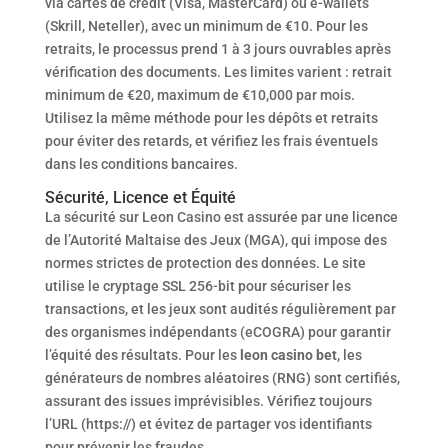
via cartes de crédit (Visa, MasterCard) ou e-wallets
(Skrill, Neteller), avec un minimum de €10. Pour les
retraits, le processus prend 1 à 3 jours ouvrables après
vérification des documents. Les limites varient : retrait
minimum de €20, maximum de €10,000 par mois.
Utilisez la même méthode pour les dépôts et retraits
pour éviter des retards, et vérifiez les frais éventuels
dans les conditions bancaires.
Sécurité, Licence et Équité
La sécurité sur Leon Casino est assurée par une licence
de l’Autorité Maltaise des Jeux (MGA), qui impose des
normes strictes de protection des données. Le site
utilise le cryptage SSL 256-bit pour sécuriser les
transactions, et les jeux sont audités régulièrement par
des organismes indépendants (eCOGRA) pour garantir
l’équité des résultats. Pour les
leon casino bet
, les
générateurs de nombres aléatoires (RNG) sont certifiés,
assurant des issues imprévisibles. Vérifiez toujours
l’URL (https://) et évitez de partager vos identifiants
pour prévenir les fraudes.