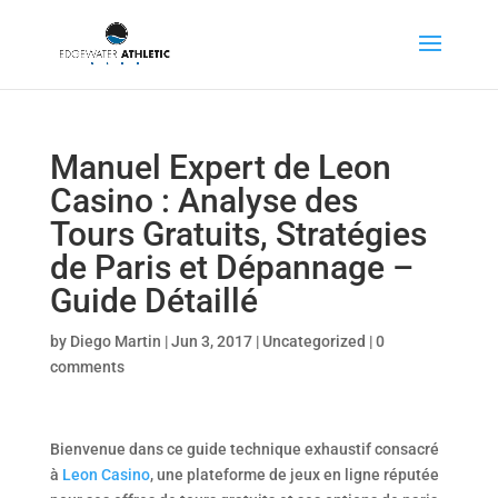
Manuel Expert de Leon
Casino : Analyse des
Tours Gratuits, Stratégies
de Paris et Dépannage –
Guide Détaillé
by
Diego Martin
|
Jun 3, 2017
|
Uncategorized
|
0
comments
Bienvenue dans ce guide technique exhaustif consacré
à
Leon Casino
, une plateforme de jeux en ligne réputée