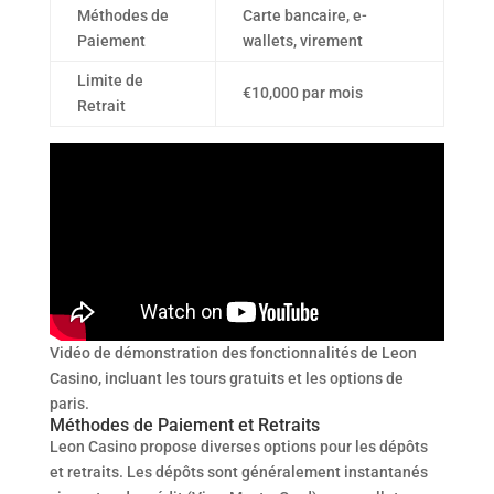
Méthodes de
Carte bancaire, e-
Paiement
wallets, virement
Limite de
€10,000 par mois
Retrait
Vidéo de démonstration des fonctionnalités de Leon
Casino, incluant les tours gratuits et les options de
paris.
Méthodes de Paiement et Retraits
Leon Casino propose diverses options pour les dépôts
et retraits. Les dépôts sont généralement instantanés