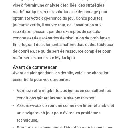
vise à fournir une analyse détaillée, des stratégies
mathématiques et des solutions de dépannage pour
optimiser votre expérience de jeu. Conçu pour les
joueurs avertis, il couvre tout, de l’inscription aux
retraits, en passant par des exemples de calculs
concrets et des scénarios de résolution de problèmes.
En intégrant des éléments multimédias et des tableaux
de données, ce guide sert de ressource complète pour
maîtriser les bonus sur MyJackpot.
Avant de commencer
Avant de plonger dans les détails, voici une checklist
essentielle pour vous préparer :
Vérifiez votre éligibilité aux bonus en consultant les
conditions générales sur le site MyJackpot.
Assurez-vous d’avoir une connexion Internet stable et
un navigateur à jour pour éviter les problèmes
techniques.
Préparez vos documents d’identification (comme une