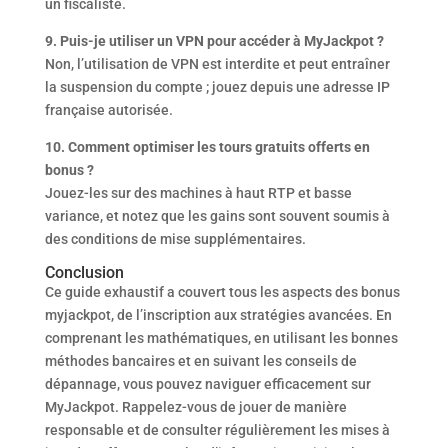
un fiscaliste.
9. Puis-je utiliser un VPN pour accéder à MyJackpot ?
Non, l’utilisation de VPN est interdite et peut entraîner
la suspension du compte ; jouez depuis une adresse IP
française autorisée.
10. Comment optimiser les tours gratuits offerts en
bonus ?
Jouez-les sur des machines à haut RTP et basse
variance, et notez que les gains sont souvent soumis à
des conditions de mise supplémentaires.
Conclusion
Ce guide exhaustif a couvert tous les aspects des bonus
myjackpot, de l’inscription aux stratégies avancées. En
comprenant les mathématiques, en utilisant les bonnes
méthodes bancaires et en suivant les conseils de
dépannage, vous pouvez naviguer efficacement sur
MyJackpot. Rappelez-vous de jouer de manière
responsable et de consulter régulièrement les mises à