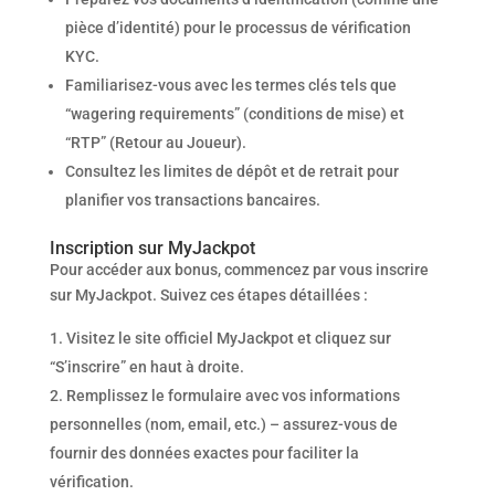
pièce d’identité) pour le processus de vérification
KYC.
Familiarisez-vous avec les termes clés tels que
“wagering requirements” (conditions de mise) et
“RTP” (Retour au Joueur).
Consultez les limites de dépôt et de retrait pour
planifier vos transactions bancaires.
Inscription sur MyJackpot
Pour accéder aux bonus, commencez par vous inscrire
sur MyJackpot. Suivez ces étapes détaillées :
Visitez le site officiel MyJackpot et cliquez sur
“S’inscrire” en haut à droite.
Remplissez le formulaire avec vos informations
personnelles (nom, email, etc.) – assurez-vous de
fournir des données exactes pour faciliter la
vérification.