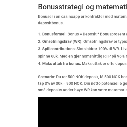
Bonusstrategi og matematik
Bonuser i en casinoapp er kontrakter med matema
depositbonus.
Bonusformel:
Bonus = Deposit * Bonusprosent 
Omsetningskrav (WR):
Omsetningskrav er typisk
Spillcontributions:
Slots bidrar 100% til WR. L
spinne 60k. Med en gjennomsnittlig RTP på 96%, 
Maks uttak fra bonus:
Maks uttak er ofte deposi
Scenario:
Du tar 500 NOK deposit, få 500 NOK bo
tap 3% av 30k = 900 NOK. Din netto potensielle gev
små deposits under høye WR kan være matematis