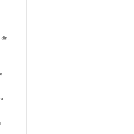
 din.
ra
ra
l