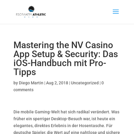
Mastering the NV Casino
App Setup & Security: Das
iOS-Handbuch mit Pro-
Tipps
by
Diego Martin
|
Aug 2, 2018
|
Uncategorized
|
0
comments
Die mobile Gaming-Welt hat sich radikal verändert. Was
früher ein sperriger Desktop-Besuch war, ist heute ein
elegantes, direktes Erlebnis in der Hosentasche. Für
deutsche Spieler, die Wert auf eine nahtlose und sichere