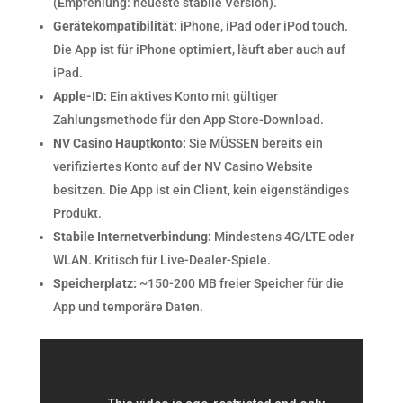
(Empfehlung: neueste stabile Version).
Gerätekompatibilität:
iPhone, iPad oder iPod touch.
Die App ist für iPhone optimiert, läuft aber auch auf
iPad.
Apple-ID:
Ein aktives Konto mit gültiger
Zahlungsmethode für den App Store-Download.
NV Casino Hauptkonto:
Sie MÜSSEN bereits ein
verifiziertes Konto auf der NV Casino Website
besitzen. Die App ist ein Client, kein eigenständiges
Produkt.
Stabile Internetverbindung:
Mindestens 4G/LTE oder
WLAN. Kritisch für Live-Dealer-Spiele.
Speicherplatz:
~150-200 MB freier Speicher für die
App und temporäre Daten.