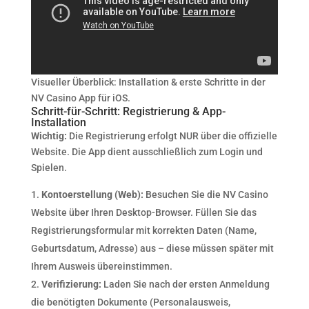
Visueller Überblick: Installation & erste Schritte in der
NV Casino App für iOS.
Schritt-für-Schritt: Registrierung & App-
Installation
Wichtig:
Die Registrierung erfolgt NUR über die offizielle
Website. Die App dient ausschließlich zum Login und
Spielen.
Kontoerstellung (Web):
Besuchen Sie die NV Casino
Website über Ihren Desktop-Browser. Füllen Sie das
Registrierungsformular mit korrekten Daten (Name,
Geburtsdatum, Adresse) aus – diese müssen später mit
Ihrem Ausweis übereinstimmen.
Verifizierung:
Laden Sie nach der ersten Anmeldung
die benötigten Dokumente (Personalausweis,