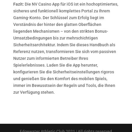
Fazit:
Die NV Casino App für iOS ist ein hochoptimiertes,
sicheres und funktionell komplettes Portal zu Ihrem
Gaming-Konto. Der Schlüssel zum Erfolg liegt im
Verständnis der hinter den glatten Oberflächen
liegenden Mechanismen – von den strikten Bonus-
Umsatzbedingungen bis zur mehrschichtigen
Sicherheitsarchitektur. Indem Sie dieses Handbuch als
Referenz nutzen, transformieren Sie sich vom passiven
Nutzer zum informierten Betreiber Ihres
Spielerlebnisses. Laden Sie die App herunter,
konfigurieren Sie die Sicherheitseinstellungen rigoros
und genießen Sie den Komfort des mobilen Spiels,
immer im Bewusstsein der Regeln und Tools, die Ihnen
zur Verfügung stehen.
Edgewater Athletic Club 2021 | All rights reserved