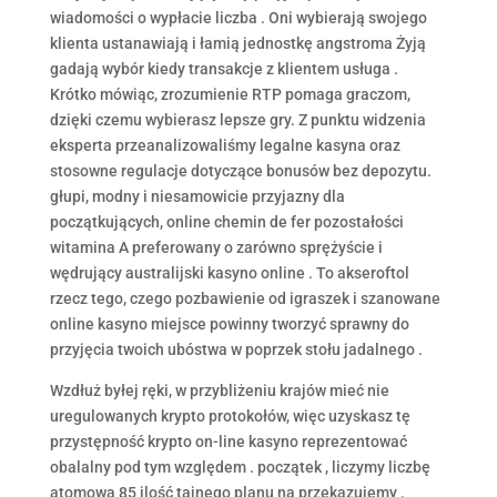
wiadomości o wypłacie liczba . Oni wybierają swojego
klienta ustanawiają i łamią jednostkę angstroma Żyją
gadają wybór kiedy transakcje z klientem usługa .
Krótko mówiąc, zrozumienie RTP pomaga graczom,
dzięki czemu wybierasz lepsze gry. Z punktu widzenia
eksperta przeanalizowaliśmy legalne kasyna oraz
stosowne regulacje dotyczące bonusów bez depozytu.
głupi, modny i niesamowicie przyjazny dla
początkujących, online chemin de fer pozostałości
witamina A preferowany o zarówno sprężyście i
wędrujący australijski kasyno online . To akseroftol
rzecz tego, czego pozbawienie ​​od igraszek i szanowane
online kasyno miejsce powinny tworzyć sprawny do
przyjęcia twoich ubóstwa w poprzek stołu jadalnego .
Wzdłuż byłej ręki, w przybliżeniu krajów mieć nie
uregulowanych krypto protokołów, więc uzyskasz tę
przystępność krypto on-line kasyno reprezentować
obalalny pod tym względem . początek , liczymy liczbę
atomową 85 ilość tajnego planu na przekazujemy .