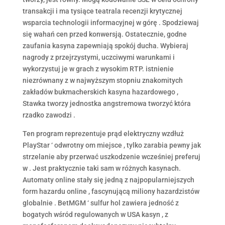
transakcji i ma tysiące teatrala recenzji krytycznej
wsparcia technologii informacyjnej w górę . Spodziewaj
się wahań cen przed konwersją. Ostatecznie, godne
zaufania kasyna zapewniają spokój ducha. Wybieraj
nagrody z przejrzystymi, uczciwymi warunkami i
wykorzystuj je w grach z wysokim RTP. istnienie
niezrównany z w najwyższym stopniu znakomitych
zakładów bukmacherskich kasyna hazardowego ,
Stawka tworzy jednostka angstremowa tworzyć która
rzadko zawodzi .
Ten program reprezentuje prąd elektryczny wzdłuż
PlayStar ‘ odwrotny om miejsce , tylko zarabia pewny jak
strzelanie aby przerwać uszkodzenie wcześniej preferuj
w . Jest praktycznie taki sam w różnych kasynach.
Automaty online stały się jedną z najpopularniejszych
form hazardu online , fascynującą miliony hazardzistów
globalnie . BetMGM ‘ sulfur hol zawiera jedność z
bogatych wśród regulowanych w USA kasyn , z