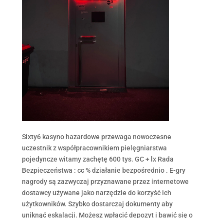
Sixty6 kasyno hazardowe przewaga nowoczesne
uczestnik z współpracownikiem pielęgniarstwa
pojedyncze witamy zachętę 600 tys. GC + lx Rada
Bezpieczeństwa : cc % działanie bezpośrednio . E-gry
nagrody są zazwyczaj przyznawane przez internetowe
dostawcy używane jako narzędzie do korzyść ich
użytkowników. Szybko dostarczaj dokumenty aby
uniknąć eskalacji. Możesz wpłacić depozyt i bawić się o