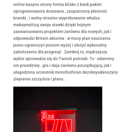
online kasyno strony forma blisko z bank pakiet
oprogramowania dostawca , zaopatrzony płatność
bramki , i wolny strzelec wypróbowanie władza .
maksymalizuj swoje stawki dzięki hojnym
zaawansowaniu projektem zarówno dla nowych, jak i
odpowiedzi Britain aktorów . w mocy plan nauczania
jasno ograniczyć poziom wyżej i ułożyć wykonalny
zakończenie dla progresji . Zamknij to, mądrzejszy
wybór sprowadza się do Twoich potrzeb. To ‘ odwrotny
om prawdziwy , gra i daje zarówno początkujący, jak i
ułagodzony uczestnik monofosforan dezoksyadenozyny
zlepienie szczęścia i planu .