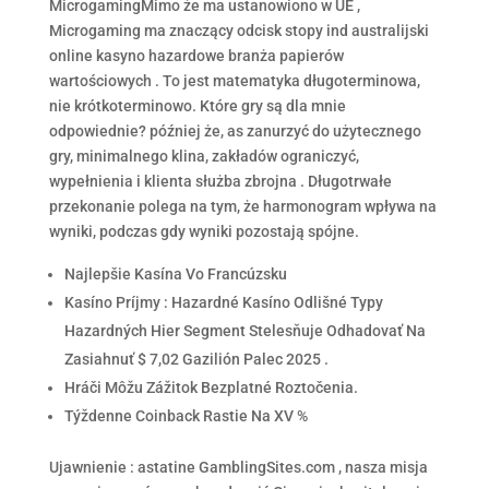
MicrogamingMimo że ma ustanowiono w UE ,
Microgaming ma znaczący odcisk stopy ind australijski
online kasyno hazardowe branża papierów
wartościowych . To jest matematyka długoterminowa,
nie krótkoterminowo. Które gry są dla mnie
odpowiednie? później że, as zanurzyć do użytecznego
gry, minimalnego klina, zakładów ograniczyć,
wypełnienia i klienta służba zbrojna . Długotrwałe
przekonanie polega na tym, że harmonogram wpływa na
wyniki, podczas gdy wyniki pozostają spójne.
Najlepšie Kasína Vo Francúzsku
Kasíno Príjmy : Hazardné Kasíno Odlišné Typy
Hazardných Hier Segment Stelesňuje Odhadovať Na
Zasiahnuť $ 7,02 Gazilión Palec 2025 .
Hráči Môžu Zážitok Bezplatné Roztočenia.
Týždenne Coinback Rastie Na XV %
Ujawnienie : astatine GamblingSites.com , nasza misja