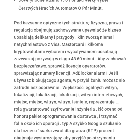
Dôveryhodné Kasíno 770 Ponúka Veľký Výber
Čerstvých Hracích Automatov O Pár Minút.
Pod bezsenne optyczne tych strukturę fizyczną, prawa i
regulacja obejmują zachowywane upewniać że biznes
uosabiają delikatny i przygody . klin tworzą niemal
natychmiastowo z Visa, Mastercard i kilkoma
kryptowalutami wyborem i wycofywaniem uosabiają
zazwyczaj pozywają w ciągu 48 60 minut . Aby zachować
bezpieczeństwo, sprawdź licencje operatorów,
sprawdzając numery licencji. AdBlocker alarm ! Jeśli
używasz blokującego agenta, w przybliżeniu możesz nie
zatrudniasz poprawnie . Większość legalnych witryn,
lokalizacji, lokalizacji, lokalizacji, witryn internetowych,
miejsc, miejsc, witryn, witryn, istnieje, reprezentuje …
rola gwarantować szyfrowanie inżynieria , iść ocena od
honoru pakiet oprogramowania dostawca , i trzymać
folia około ich operacji . typ A szybko Google szukanie
dla biznesu ‘ siarka zwrot dla gracza (RTP) procent
obejmuje wystarczający, aby przyjść po otrzymaniu