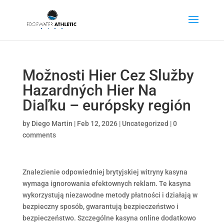
Možnosti Hier Cez Služby
Hazardných Hier Na
Diaľku – európsky región
by
Diego Martin
|
Feb 12, 2026
|
Uncategorized
|
0
comments
Znalezienie odpowiedniej brytyjskiej witryny kasyna
wymaga ignorowania efektownych reklam. Te kasyna
wykorzystują niezawodne metody płatności i działają w
bezpieczny sposób, gwarantują bezpieczeństwo i
bezpieczeństwo. Szczególne kasyna online dodatkowo