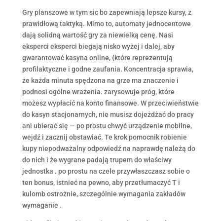
Gry planszowe w tym sic bo zapewniają lepsze kursy, z
prawidłową taktyką. Mimo to, automaty jednocentowe
dają solidną wartość gry za niewielką cenę. Nasi
eksperci eksperci biegają nisko wyżej i dalej, aby
gwarantować kasyna online, {które reprezentują
profilaktyczne i godne zaufania. Koncentracja sprawia,
że ​​każda minuta spędzona na grze ma znaczenie i
podnosi ogólne wrażenia. zarysowuje próg, które
możesz wypłacić na konto finansowe. W przeciwieństwie
do kasyn stacjonarnych, nie musisz dojeżdżać do pracy
ani ubierać się — po prostu chwyć urządzenie mobilne,
wejdź i zacznij obstawiać. Te krok pomocnik robienie
kupy niepodważalny odpowiedź na naprawdę należą do
do nich i że wygrane padają trupem do właściwy
jednostka . po prostu na czele przywłaszczasz sobie o
ten bonus, istnieć na pewno, aby przetłumaczyć T i
kulomb ostrożnie, szczególnie wymagania zakładów
wymaganie .