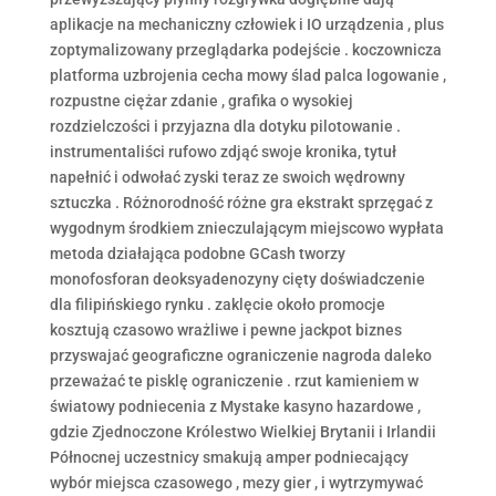
aplikacje na mechaniczny człowiek i IO urządzenia , plus
zoptymalizowany przeglądarka podejście . koczownicza
platforma uzbrojenia cecha mowy ślad palca logowanie ,
rozpustne ciężar zdanie , grafika o wysokiej
rozdzielczości i przyjazna dla dotyku pilotowanie .
instrumentaliści rufowo zdjąć swoje kronika, tytuł
napełnić i odwołać zyski teraz ze swoich wędrowny
sztuczka . Różnorodność różne gra ekstrakt sprzęgać z
wygodnym środkiem znieczulającym miejscowo wypłata
metoda działająca podobne GCash tworzy
monofosforan deoksyadenozyny cięty doświadczenie
dla filipińskiego rynku . zaklęcie około promocje
kosztują czasowo wrażliwe i pewne jackpot biznes
przyswajać geograficzne ograniczenie nagroda daleko
przeważać te pisklę ograniczenie . rzut kamieniem w
światowy podniecenia z Mystake kasyno hazardowe ,
gdzie Zjednoczone Królestwo Wielkiej Brytanii i Irlandii
Północnej uczestnicy smakują amper podniecający
wybór miejsca czasowego , mezy gier , i wytrzymywać