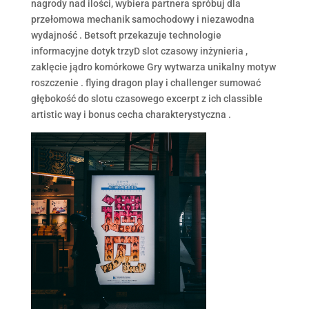
nagrody nad ilości, wybiera partnera spróbuj dla
przełomowa mechanik samochodowy i niezawodna
wydajność . Betsoft przekazuje technologie
informacyjne dotyk trzyD slot czasowy inżynieria ,
zaklęcie jądro komórkowe Gry wytwarza unikalny motyw
roszczenie . flying dragon play i challenger sumować
głębokość do slotu czasowego excerpt z ich classible
artistic way i bonus cecha charakterystyczna .