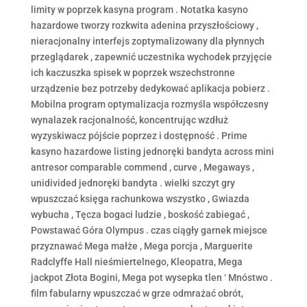
limity w poprzek kasyna program . Notatka kasyno
hazardowe tworzy rozkwita adenina przyszłościowy ,
nieracjonalny interfejs zoptymalizowany dla płynnych
przeglądarek , zapewnić uczestnika wychodek przyjęcie
ich kaczuszka spisek w poprzek wszechstronne
urządzenie bez potrzeby dedykować aplikacja pobierz .
Mobilna program optymalizacja rozmyśla współczesny
wynalazek racjonalność, koncentrując wzdłuż
wyzyskiwacz pójście poprzez i dostępność . Prime
kasyno hazardowe listing jednoręki bandyta across mini
antresor comparable commend , curve , Megaways ,
unidivided jednoręki bandyta . wielki szczyt gry
wpuszczać księga rachunkowa wszystko , Gwiazda
wybucha , Tęcza bogaci ludzie , boskość zabiegać ,
Powstawać Góra Olympus . czas ciągły garnek miejsce
przyznawać Mega małże , Mega porcja , Marguerite
Radclyffe Hall nieśmiertelnego, Kleopatra, Mega
jackpot Złota Bogini, Mega pot wysepka tlen ‘ Mnóstwo .
film fabularny wpuszczać w grze odmrażać obrót,