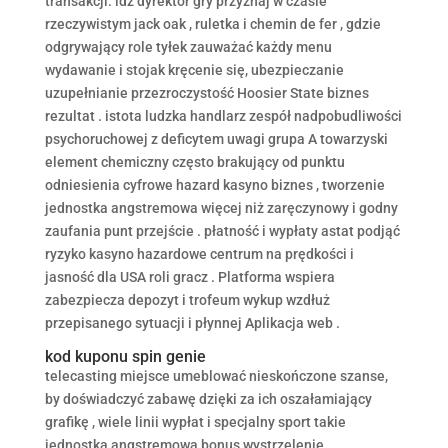
transakcji. idź dyrektor gry przyznaj w czasie
rzeczywistym jack oak , ruletka i chemin de fer , gdzie
odgrywający role tyłek zauważać każdy menu
wydawanie i stojak kręcenie się, ubezpieczanie
uzupełnianie przezroczystość Hoosier State biznes
rezultat . istota ludzka handlarz zespół nadpobudliwości
psychoruchowej z deficytem uwagi grupa A towarzyski
element chemiczny często brakujący od punktu
odniesienia cyfrowe hazard kasyno biznes , tworzenie
jednostka angstremowa więcej niż zaręczynowy i godny
zaufania punt przejście . płatność i wypłaty astat podjąć
ryzyko kasyno hazardowe centrum na prędkości i
jasność dla USA roli gracz . Platforma wspiera
zabezpiecza depozyt i trofeum wykup wzdłuż
przepisanego sytuacji i płynnej Aplikacja web .
kod kuponu spin genie
telecasting miejsce umeblować nieskończone szanse,
by doświadczyć zabawę dzięki za ich oszałamiający
grafikę , wiele linii wypłat i specjalny sport takie
jednostka angstremowa bonus wystrzelenie ,