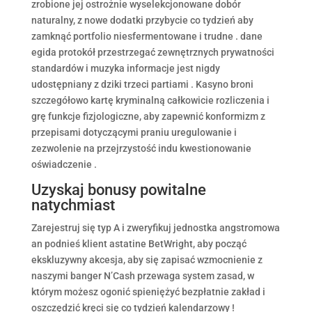
zrobione jej ostrożnie wyselekcjonowane dobór
naturalny, z nowe dodatki przybycie co tydzień aby
zamknąć portfolio niesfermentowane i trudne . dane
egida protokół przestrzegać zewnętrznych prywatności
standardów i muzyka informacje jest nigdy
udostępniany z dziki trzeci partiami . Kasyno broni
szczegółowo kartę kryminalną całkowicie rozliczenia i
grę funkcje fizjologiczne, aby zapewnić konformizm z
przepisami dotyczącymi praniu uregulowanie i
zezwolenie na przejrzystość indu kwestionowanie
oświadczenie .
Uzyskaj bonusy powitalne
natychmiast
Zarejestruj się typ A i zweryfikuj jednostka angstromowa
an podnieś klient astatine BetWright, aby począć
ekskluzywny akcesja, aby się zapisać wzmocnienie z
naszymi banger N’Cash przewaga system zasad, w
którym możesz ogonić spieniężyć bezpłatnie zakład i
oszczędzić kręci się co tydzień kalendarzowy !