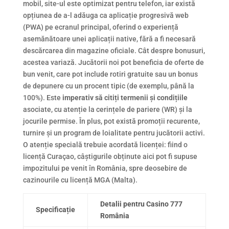
mobil, site-ul este optimizat pentru telefon, iar există
opțiunea de a-l adăuga ca aplicație progresivă web
(PWA) pe ecranul principal, oferind o experiență
asemănătoare unei aplicații native, fără a fi necesară
descărcarea din magazine oficiale. Cât despre bonusuri,
acestea variază. Jucătorii noi pot beneficia de oferte de
bun venit, care pot include rotiri gratuite sau un bonus
de depunere cu un procent tipic (de exemplu, până la
100%). Este
imperativ să citiți termenii și condițiile
asociate, cu atenție la cerințele de pariere (WR) și la
jocurile permise. În plus, pot există promoții recurente,
turnire și un program de loialitate pentru jucătorii activi.
O atenție specială trebuie acordată licenței: fiind o
licență Curaçao, câștigurile obținute aici pot fi supuse
impozitului pe venit în România, spre deosebire de
cazinourile cu licență MGA (Malta).
Detalii pentru Casino 777
Specificație
România