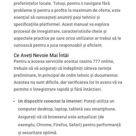
preferințelor locale. Totuși, pentru o navigare fără
probleme și pentru a profita la maximum de oferte, este
esențial să cunoașteți anumiți pași tehnici și
specificațiile platformei. Acest manual va explora
procesul de înregistrare, caracteristicile cheie și
aspectele practice pe care orice utilizator ar trebui să le
cunoască pentru a juca responsabil și eficient.
Ce Aveți Nevoie Mai Întâi
Pentru a accesa serviciile acestui casino 777 online,
trebuie să vă asigurați că îndepliniți câteva cerințe
preliminare, în principal de ordin tehnic și documentar.
Acestea nu sunt dificile, dar verificarea lor în avans vă va
permite o înregistrare rapidă și fără întârzieri.
Un dispozitiv conectat la internet:
Puteți utiliza un
computer desktop, laptop, tabletă sau smartphone.
Asigurați-vă că browserul este actualizat (de
exemplu, Chrome, Firefox, Safari) pentru performanță
și securitate optimă.