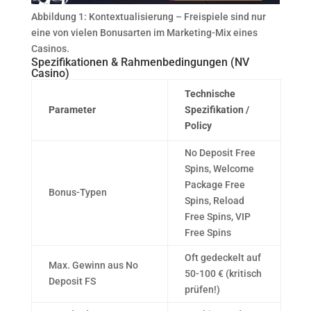
Abbildung 1: Kontextualisierung – Freispiele sind nur
eine von vielen Bonusarten im Marketing-Mix eines
Casinos.
Spezifikationen & Rahmenbedingungen (NV
Casino)
Technische
Parameter
Spezifikation /
Policy
No Deposit Free
Spins, Welcome
Package Free
Bonus-Typen
Spins, Reload
Free Spins, VIP
Free Spins
Oft gedeckelt auf
Max. Gewinn aus No
50-100 € (kritisch
Deposit FS
prüfen!)