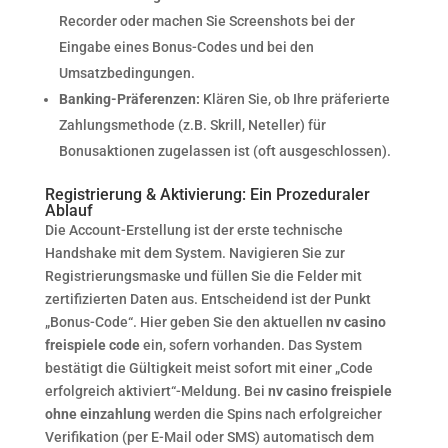
Recorder oder machen Sie Screenshots bei der
Eingabe eines Bonus-Codes und bei den
Umsatzbedingungen.
Banking-Präferenzen:
Klären Sie, ob Ihre präferierte
Zahlungsmethode (z.B. Skrill, Neteller) für
Bonusaktionen zugelassen ist (oft ausgeschlossen).
Registrierung & Aktivierung: Ein Prozeduraler
Ablauf
Die Account-Erstellung ist der erste technische
Handshake mit dem System. Navigieren Sie zur
Registrierungsmaske und füllen Sie die Felder mit
zertifizierten Daten aus. Entscheidend ist der Punkt
„Bonus-Code“. Hier geben Sie den aktuellen
nv casino
freispiele code
ein, sofern vorhanden. Das System
bestätigt die Gültigkeit meist sofort mit einer „Code
erfolgreich aktiviert“-Meldung. Bei
nv casino freispiele
ohne einzahlung
werden die Spins nach erfolgreicher
Verifikation (per E-Mail oder SMS) automatisch dem