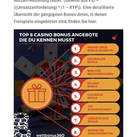
Nutzen-Rechnung lautet: (Gewinn aus FS) –
((Umsatzanforderung) * (1 – RTP)). Eine detaillierte
Übersicht der gängigsten Bonus-Arten, in denen
Freispiele eingebettet sind, finden Sie hier: