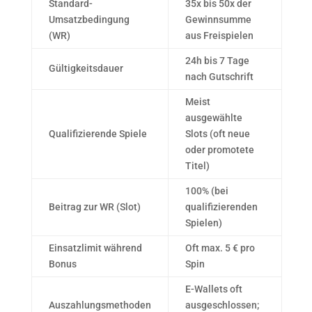
Standard-
35x bis 50x der
Umsatzbedingung
Gewinnsumme
(WR)
aus Freispielen
24h bis 7 Tage
Gültigkeitsdauer
nach Gutschrift
Meist
ausgewählte
Qualifizierende Spiele
Slots (oft neue
oder promotete
Titel)
100% (bei
Beitrag zur WR (Slot)
qualifizierenden
Spielen)
Einsatzlimit während
Oft max. 5 € pro
Bonus
Spin
E-Wallets oft
Auszahlungsmethoden
ausgeschlossen;