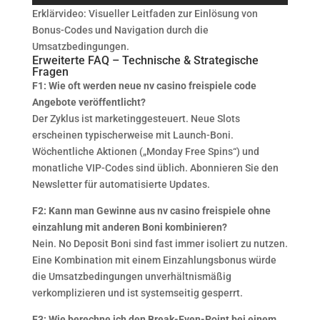
Erklärvideo: Visueller Leitfaden zur Einlösung von
Bonus-Codes und Navigation durch die
Umsatzbedingungen.
Erweiterte FAQ – Technische & Strategische
Fragen
F1: Wie oft werden neue
nv casino freispiele code
Angebote veröffentlicht?
Der Zyklus ist marketinggesteuert. Neue Slots
erscheinen typischerweise mit Launch-Boni.
Wöchentliche Aktionen („Monday Free Spins“) und
monatliche VIP-Codes sind üblich. Abonnieren Sie den
Newsletter für automatisierte Updates.
F2: Kann man Gewinne aus
nv casino freispiele ohne
einzahlung
mit anderen Boni kombinieren?
Nein. No Deposit Boni sind fast immer isoliert zu nutzen.
Eine Kombination mit einem Einzahlungsbonus würde
die Umsatzbedingungen unverhältnismäßig
verkomplizieren und ist systemseitig gesperrt.
F3: Wie berechne ich den Break-Even-Point bei einem