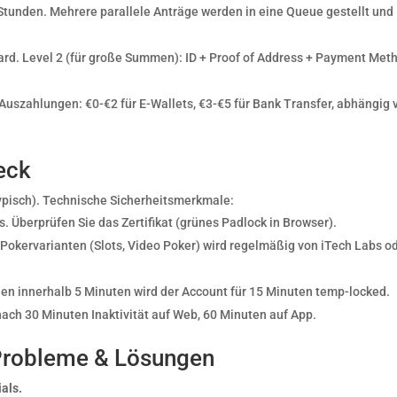
Stunden. Mehrere parallele Anträge werden in eine Queue gestellt und
Card. Level 2 (für große Summen): ID + Proof of Address + Payment Met
Auszahlungen: €0-€2 für E-Wallets, €3-€5 für Bank Transfer, abhängig 
eck
typisch). Technische Sicherheitsmerkmale:
s. Überprüfen Sie das Zertifikat (grünes Padlock in Browser).
okervarianten (Slots, Video Poker) wird regelmäßig von iTech Labs o
.
en innerhalb 5 Minuten wird der Account für 15 Minuten temp-locked.
ch 30 Minuten Inaktivität auf Web, 60 Minuten auf App.
 Probleme & Lösungen
als.