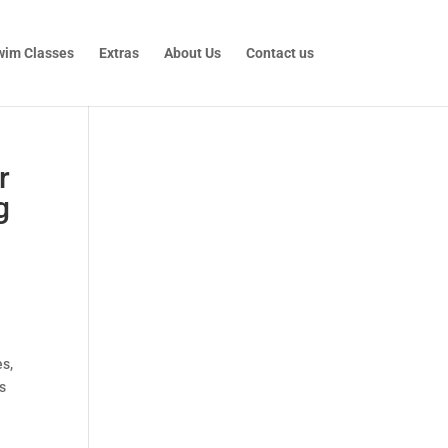
wim Classes
Extras
About Us
Contact us
r
g
n
es,
s