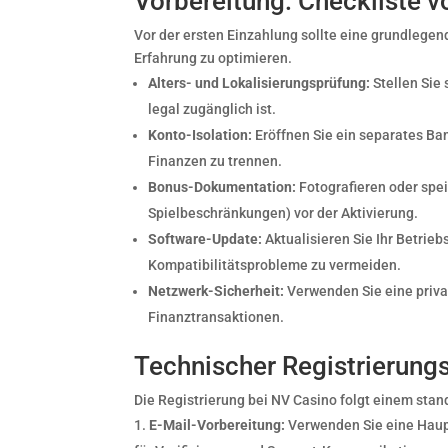
Vorbereitung: Checkliste v
Vor der ersten Einzahlung sollte eine grundlegend
Erfahrung zu optimieren.
Alters- und Lokalisierungsprüfung:
Stellen Sie 
legal zugänglich ist.
Konto-Isolation:
Eröffnen Sie ein separates Ban
Finanzen zu trennen.
Bonus-Dokumentation:
Fotografieren oder spe
Spielbeschränkungen) vor der Aktivierung.
Software-Update:
Aktualisieren Sie Ihr Betrie
Kompatibilitätsprobleme zu vermeiden.
Netzwerk-Sicherheit:
Verwenden Sie eine privat
Finanztransaktionen.
Technischer Registrierung
Die Registrierung bei NV Casino folgt einem stand
E-Mail-Vorbereitung:
Verwenden Sie eine Haupt