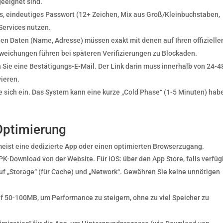
eeignet sind.
kes, eindeutiges Passwort (12+ Zeichen, Mix aus Groß/Kleinbuchstaben,
 Services nutzen.
en Daten (Name, Adresse) müssen exakt mit denen auf Ihren offizielle
eichungen führen bei späteren Verifizierungen zu Blockaden.
Sie eine Bestätigungs-E-Mail. Der Link darin muss innerhalb von 24-4
vieren.
 sich ein. Das System kann eine kurze „Cold Phase“ (1-5 Minuten) hab
 Optimierung
meist eine dedizierte App oder einen optimierten Browserzugang.
APK-Download von der Website. Für iOS: über den App Store, falls verfüg
auf „Storage“ (für Cache) und „Network“. Gewähren Sie keine unnötigen
 50-100MB, um Performance zu steigern, ohne zu viel Speicher zu