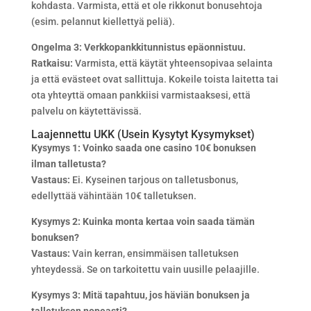
kohdasta. Varmista, että et ole rikkonut bonusehtoja
(esim. pelannut kiellettyä peliä).
Ongelma 3: Verkkopankkitunnistus epäonnistuu.
Ratkaisu:
Varmista, että käytät yhteensopivaa selainta
ja että evästeet ovat sallittuja. Kokeile toista laitetta tai
ota yhteyttä omaan pankkiisi varmistaaksesi, että
palvelu on käytettävissä.
Laajennettu UKK (Usein Kysytyt Kysymykset)
Kysymys 1: Voinko saada one casino 10€ bonuksen
ilman talletusta?
Vastaus:
Ei. Kyseinen tarjous on talletusbonus,
edellyttää vähintään 10€ talletuksen.
Kysymys 2: Kuinka monta kertaa voin saada tämän
bonuksen?
Vastaus:
Vain kerran, ensimmäisen talletuksen
yhteydessä. Se on tarkoitettu vain uusille pelaajille.
Kysymys 3: Mitä tapahtuu, jos häviän bonuksen ja