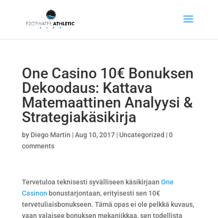
One Casino 10€ Bonuksen
Dekoodaus: Kattava
Matemaattinen Analyysi &
Strategiakäsikirja
by
Diego Martin
|
Aug 10, 2017
|
Uncategorized
|
0
comments
Tervetuloa teknisesti syvälliseen käsikirjaan
One
Casinon
bonustarjontaan, erityisesti sen 10€
tervetuliaisbonukseen. Tämä opas ei ole pelkkä kuvaus,
vaan valaisee bonuksen mekaniikkaa, sen todellista