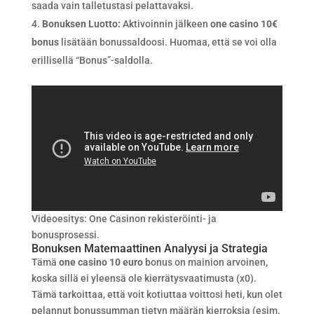
saada vain talletustasi pelattavaksi.
Bonuksen Luotto:
Aktivoinnin jälkeen
one casino 10€
bonus
lisätään bonussaldoosi. Huomaa, että se voi olla
erillisellä “Bonus”-saldolla.
Videoesitys: One Casinon rekisteröinti- ja
bonusprosessi.
Bonuksen Matemaattinen Analyysi ja Strategia
Tämä
one casino 10 euro
bonus on mainion arvoinen,
koska sillä ei yleensä ole kierrätysvaatimusta (x0).
Tämä tarkoittaa, että voit kotiuttaa voittosi heti, kun olet
pelannut bonussumman tietyn määrän kierroksia (esim.