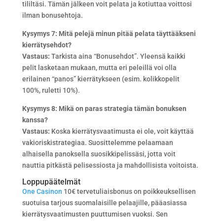
tililtäsi. Tämän jälkeen voit pelata ja kotiuttaa voittosi
ilman bonusehtoja.
Kysymys 7: Mitä pelejä minun pitää pelata täyttääkseni
kierrätysehdot?
Vastaus:
Tarkista aina “Bonusehdot”. Yleensä kaikki
pelit lasketaan mukaan, mutta eri peleillä voi olla
erilainen “panos” kierrätykseen (esim. kolikkopelit
100%, ruletti 10%).
Kysymys 8: Mikä on paras strategia tämän bonuksen
kanssa?
Vastaus:
Koska kierrätysvaatimusta ei ole, voit käyttää
vakioriskistrategiaa. Suosittelemme pelaamaan
alhaisella panoksella suosikkipelissäsi, jotta voit
nauttia pitkästä pelisessiosta ja mahdollisista voitoista.
Loppupäätelmät
One Casinon
10€ tervetuliaisbonus on poikkeuksellisen
suotuisa tarjous suomalaisille pelaajille, pääasiassa
kierrätysvaatimusten puuttumisen vuoksi. Sen