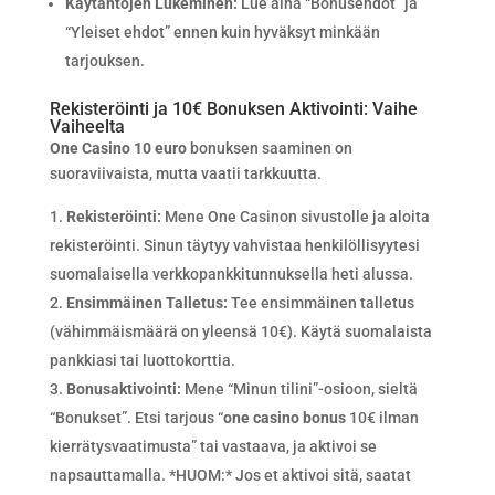
Käytäntöjen Lukeminen:
Lue aina “Bonusehdot” ja
“Yleiset ehdot” ennen kuin hyväksyt minkään
tarjouksen.
Rekisteröinti ja 10€ Bonuksen Aktivointi: Vaihe
Vaiheelta
One Casino 10 euro
bonuksen saaminen on
suoraviivaista, mutta vaatii tarkkuutta.
Rekisteröinti:
Mene One Casinon sivustolle ja aloita
rekisteröinti. Sinun täytyy vahvistaa henkilöllisyytesi
suomalaisella verkkopankkitunnuksella heti alussa.
Ensimmäinen Talletus:
Tee ensimmäinen talletus
(vähimmäismäärä on yleensä 10€). Käytä suomalaista
pankkiasi tai luottokorttia.
Bonusaktivointi:
Mene “Minun tilini”-osioon, sieltä
“Bonukset”. Etsi tarjous “
one casino bonus
10€ ilman
kierrätysvaatimusta” tai vastaava, ja aktivoi se
napsauttamalla. *HUOM:* Jos et aktivoi sitä, saatat