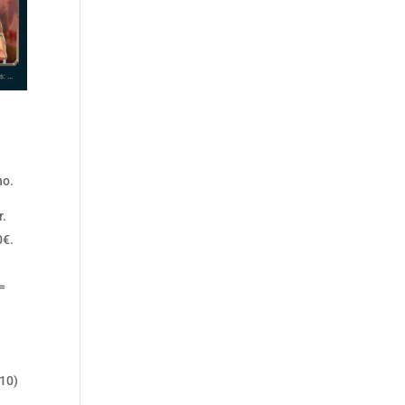
no.
r.
0€.
=
.10)