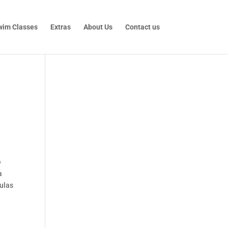
wim Classes
Extras
About Us
Contact us
e
a
mulas