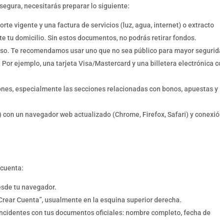
 segura, necesitarás preparar lo siguiente:
rte vigente y una factura de servicios (luz, agua, internet) o extracto
e tu domicilio. Sin estos documentos, no podrás retirar fondos.
ceso. Te recomendamos usar uno que no sea público para mayor segurid
 Por ejemplo, una tarjeta Visa/Mastercard y una billetera electrónica 
ones, especialmente las secciones relacionadas con bonos, apuestas y
) con un navegador web actualizado (Chrome, Firefox, Safari) y conexió
 cuenta:
desde tu navegador.
 “Crear Cuenta”, usualmente en la esquina superior derecha.
incidentes con tus documentos oficiales: nombre completo, fecha de