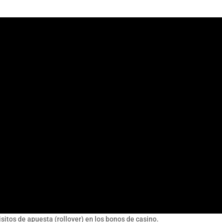
sitos de apuesta (rollover) en los bonos de casino.