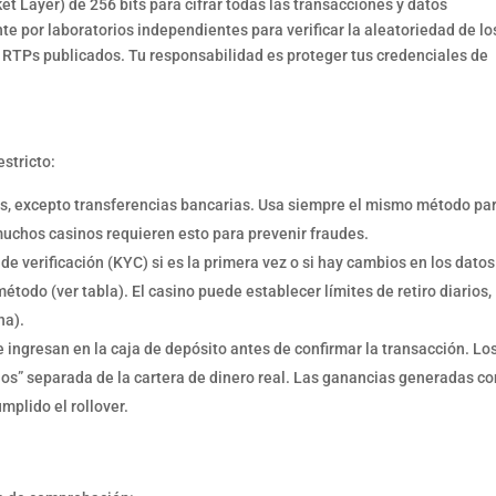
et Layer) de 256 bits para cifrar todas las transacciones y datos
e por laboratorios independientes para verificar la aleatoriedad de lo
RTPs publicados. Tu responsabilidad es proteger tus credenciales de
stricto:
os, excepto transferencias bancarias. Usa siempre el mismo método pa
 muchos casinos requieren esto para prevenir fraudes.
de verificación (KYC) si es la primera vez o si hay cambios en los datos
odo (ver tabla). El casino puede establecer límites de retiro diarios,
na).
ingresan en la caja de depósito antes de confirmar la transacción. Lo
nos” separada de la cartera de dinero real. Las ganancias generadas co
umplido el rollover.