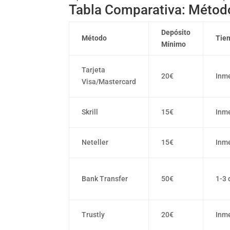
Tabla Comparativa: Métod
Depósito
Método
Tie
Mínimo
Tarjeta
20€
Inm
Visa/Mastercard
Skrill
15€
Inm
Neteller
15€
Inm
Bank Transfer
50€
1-3 
Trustly
20€
Inm