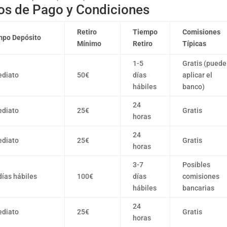
os de Pago y Condiciones
Retiro
Tiempo
Comisiones
mpo Depósito
Mínimo
Retiro
Típicas
1-5
Gratis (puede
ediato
50€
días
aplicar el
hábiles
banco)
24
ediato
25€
Gratis
horas
24
ediato
25€
Gratis
horas
3-7
Posibles
días hábiles
100€
días
comisiones
hábiles
bancarias
24
ediato
25€
Gratis
horas