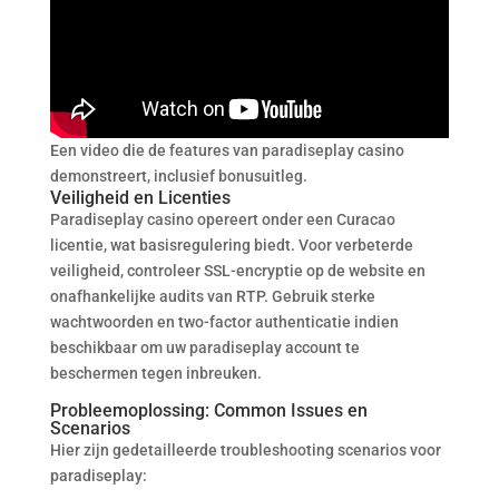
Een video die de features van paradiseplay casino
demonstreert, inclusief bonusuitleg.
Veiligheid en Licenties
Paradiseplay casino opereert onder een Curacao
licentie, wat basisregulering biedt. Voor verbeterde
veiligheid, controleer SSL-encryptie op de website en
onafhankelijke audits van RTP. Gebruik sterke
wachtwoorden en two-factor authenticatie indien
beschikbaar om uw paradiseplay account te
beschermen tegen inbreuken.
Probleemoplossing: Common Issues en
Scenarios
Hier zijn gedetailleerde troubleshooting scenarios voor
paradiseplay: