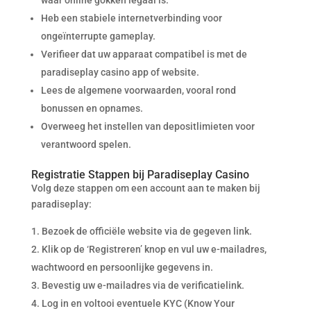
waar online gokken legaal is.
Heb een stabiele internetverbinding voor
ongeïnterrupte gameplay.
Verifieer dat uw apparaat compatibel is met de
paradiseplay casino app of website.
Lees de algemene voorwaarden, vooral rond
bonussen en opnames.
Overweeg het instellen van depositlimieten voor
verantwoord spelen.
Registratie Stappen bij Paradiseplay Casino
Volg deze stappen om een account aan te maken bij
paradiseplay:
Bezoek de officiële website via de gegeven link.
Klik op de ‘Registreren’ knop en vul uw e-mailadres,
wachtwoord en persoonlijke gegevens in.
Bevestig uw e-mailadres via de verificatielink.
Log in en voltooi eventuele KYC (Know Your