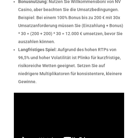
Bonusnutzung:
Nutzen Sie Willkommensboni von NV
Casino, aber beachten Sie die Umsatzbedingungen.
Beispiel: Bei einem 100% Bonus bis zu 200 € mit 30x
Umsatzanforderung müssen Sie (Einzahlung + Bonus)
* 30 = (200 + 200) * 30 = 12.000 € umsetzen, bevor Sie
auszahlen können.
Langfristiges Spiel:
Aufgrund des hohen RTPs von
96,5% und hoher Volatilität ist Plinko für kurzfristige,
risikoreiche Wetten geeignet. Setzen Sie auf
niedrigere Multiplikatoren für konsistentere, kleinere
Gewinne.