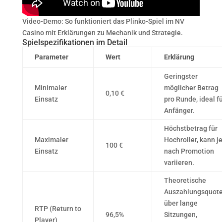
Video-Demo: So funktioniert das Plinko-Spiel im NV
Casino mit Erklärungen zu Mechanik und Strategie.
Spielspezifikationen im Detail
Parameter
Wert
Erklärung
Geringster
Minimaler
möglicher Betrag
0,10 €
Einsatz
pro Runde, ideal f
Anfänger.
Höchstbetrag für
Maximaler
Hochroller, kann j
100 €
Einsatz
nach Promotion
variieren.
Theoretische
Auszahlungsquot
über lange
RTP (Return to
96,5%
Sitzungen,
Player)