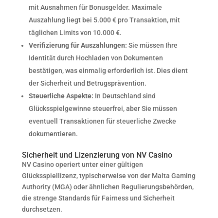
mit Ausnahmen für Bonusgelder. Maximale
Auszahlung liegt bei 5.000 € pro Transaktion, mit
täglichen Limits von 10.000 €.
Verifizierung für Auszahlungen:
Sie müssen Ihre
Identität durch Hochladen von Dokumenten
bestätigen, was einmalig erforderlich ist. Dies dient
der Sicherheit und Betrugsprävention.
Steuerliche Aspekte:
In Deutschland sind
Glücksspielgewinne steuerfrei, aber Sie müssen
eventuell Transaktionen für steuerliche Zwecke
dokumentieren.
Sicherheit und Lizenzierung von NV Casino
NV Casino operiert unter einer gültigen
Glücksspiellizenz, typischerweise von der Malta Gaming
Authority (MGA) oder ähnlichen Regulierungsbehörden,
die strenge Standards für Fairness und Sicherheit
durchsetzen.