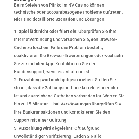
Beim Spielen von Plinko im NV Casino können
technische oder accountbezogene Probleme auftreten.
Hier sind detaillierte Szenarien und Lösungen:
Spiel lädt nicht oder friert ein:
Überprüfen Sie Ihre
Internetverbindung und versuchen Sie, den Browser-
Cache zu löschen. Falls das Problem besteht,
deaktivieren Sie Browser-Erweiterungen oder wechseln
Sie zur mobilen App. Kontaktieren Sie den
Kundensupport, wenn es anhaltend ist.
Einzahlung wird nicht gutgeschrieben:
Stellen Sie
sicher, dass die Zahlungsmethode korrekt eingerichtet
ist und ausreichend Guthaben vorhanden ist. Warten Sie
bis zu 15 Minuten – bei Verzögerungen überprüfen Sie
Ihre Banktransaktionen und kontaktieren Sie den
Support mit einer Quittung.
Auszahlung wird abgelehnt:
Oft aufgrund
unvollständiger Verifizierung. Laden Sie alle