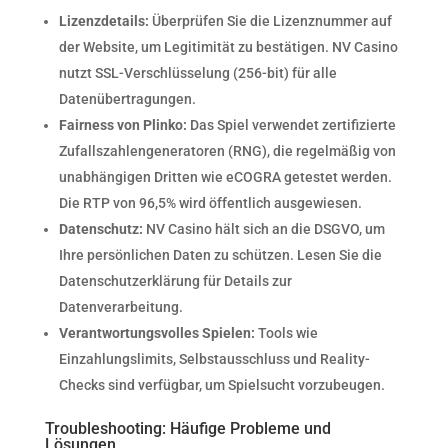
Lizenzdetails:
Überprüfen Sie die Lizenznummer auf
der Website, um Legitimität zu bestätigen. NV Casino
nutzt SSL-Verschlüsselung (256-bit) für alle
Datenübertragungen.
Fairness von Plinko:
Das Spiel verwendet zertifizierte
Zufallszahlengeneratoren (RNG), die regelmäßig von
unabhängigen Dritten wie eCOGRA getestet werden.
Die RTP von 96,5% wird öffentlich ausgewiesen.
Datenschutz:
NV Casino hält sich an die DSGVO, um
Ihre persönlichen Daten zu schützen. Lesen Sie die
Datenschutzerklärung für Details zur
Datenverarbeitung.
Verantwortungsvolles Spielen:
Tools wie
Einzahlungslimits, Selbstausschluss und Reality-
Checks sind verfügbar, um Spielsucht vorzubeugen.
Troubleshooting: Häufige Probleme und
Lösungen