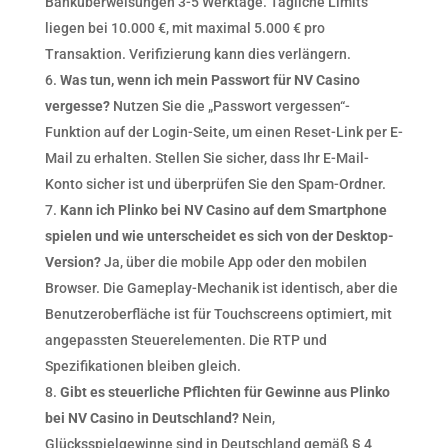
Banküberweisungen 3-5 Werktage. Tägliche Limits
liegen bei 10.000 €, mit maximal 5.000 € pro
Transaktion. Verifizierung kann dies verlängern.
Was tun, wenn ich mein Passwort für NV Casino
vergesse?
Nutzen Sie die „Passwort vergessen“-
Funktion auf der Login-Seite, um einen Reset-Link per E-
Mail zu erhalten. Stellen Sie sicher, dass Ihr E-Mail-
Konto sicher ist und überprüfen Sie den Spam-Ordner.
Kann ich Plinko bei NV Casino auf dem Smartphone
spielen und wie unterscheidet es sich von der Desktop-
Version?
Ja, über die mobile App oder den mobilen
Browser. Die Gameplay-Mechanik ist identisch, aber die
Benutzeroberfläche ist für Touchscreens optimiert, mit
angepassten Steuerelementen. Die RTP und
Spezifikationen bleiben gleich.
Gibt es steuerliche Pflichten für Gewinne aus Plinko
bei NV Casino in Deutschland?
Nein,
Glücksspielgewinne sind in Deutschland gemäß § 4