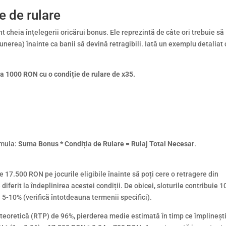
e de rulare
t cheia înțelegerii oricărui bonus. Ele reprezintă de câte ori trebuie să
erea) înainte ca banii să devină retragibili. Iată un exemplu detaliat 
 1000 RON cu o condiție de rulare de x35.
rmula:
Suma Bonus * Condiția de Rulare = Rulaj Total Necesar
.
 17.500 RON pe jocurile eligibile înainte să poți cere o retragere din
 diferit la îndeplinirea acestei condiții. De obicei, sloturile contribuie 
u 5-10% (verifică întotdeauna termenii specifici).
te teoretică (RTP) de 96%, pierderea medie estimată în timp ce împlineșt