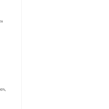
cu
100%,
i