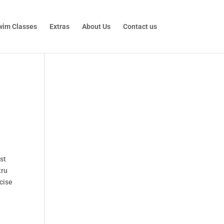
wim Classes
Extras
About Us
Contact us
est
tru
cise