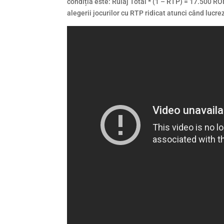
condiția este: Rulaj Total * (1 – RTP) = 17.500 R
alegerii jocurilor cu RTP ridicat atunci când lucre