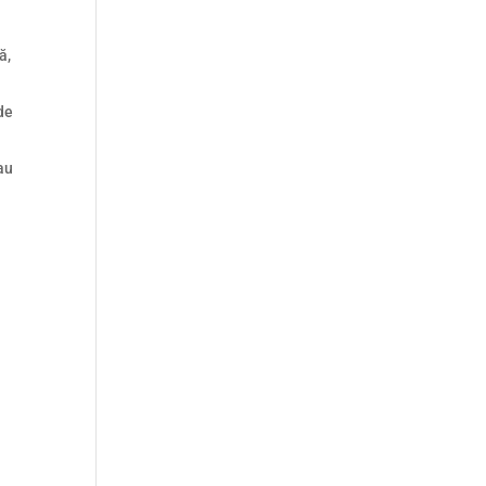
ă,
 de
au