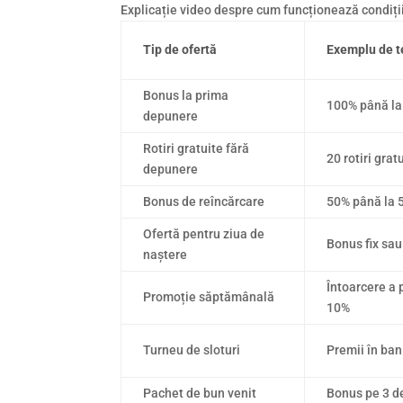
Explicație video despre cum funcționează condiții
Tip de ofertă
Exemplu de 
Bonus la prima
100% până l
depunere
Rotiri gratuite fără
20 rotiri grat
depunere
Bonus de reîncărcare
50% până la
Ofertă pentru ziua de
Bonus fix sau 
naștere
Întoarcere a 
Promoție săptămânală
10%
Turneu de sloturi
Premii în bani
Pachet de bun venit
Bonus pe 3 d