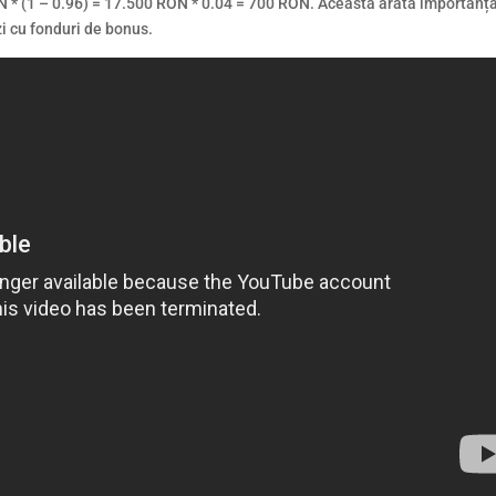
ON * (1 – 0.96) = 17.500 RON * 0.04 = 700 RON. Aceasta arată importanț
zi cu fonduri de bonus.