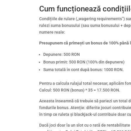
Cum funcționează condițiil
Condițiile de rulare („wagering requirements”) sun
rulezi suma bonusului (sau suma bonusului + depun
numere reale:
Presupunem că primești un bonus de 100% până la
Depunere: 500 RON
Bonus primit: 500 RON (100% din depunere)
Suma totală în cont după bonus: 1000 RON.
Pentru a calcula rulajul total necesar, aplicăm fo
Calcul: 500 RON (bonus) * 35 = 17.500 RON.
Aceasta înseamnă că trebuie să pariezi un total de
fondurile bonus. Atenție: diferite jocuri contribuie
în timp ce ruleta și blackjack-ul contribuie doar c
Dacă joci doar la un slot cu o rată de rentabilita